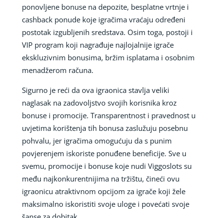
ponovljene bonuse na depozite, besplatne vrtnje i
cashback ponude koje igračima vraćaju određeni
postotak izgubljenih sredstava. Osim toga, postoji i
VIP program koji nagrađuje najlojalnije igrače
ekskluzivnim bonusima, bržim isplatama i osobnim
menadžerom računa.
Sigurno je reći da ova igraonica stavlja veliki
naglasak na zadovoljstvo svojih korisnika kroz
bonuse i promocije. Transparentnost i pravednost u
uvjetima korištenja tih bonusa zaslužuju posebnu
pohvalu, jer igračima omogućuju da s punim
povjerenjem iskoriste ponuđene beneficije. Sve u
svemu, promocije i bonuse koje nudi Viggoslots su
među najkonkurentnijima na tržištu, čineći ovu
igraonicu atraktivnom opcijom za igrače koji žele
maksimalno iskoristiti svoje uloge i povećati svoje
šanse za dobitak.