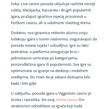
linka. Live casino ponuda uključuje različite verzije
ruleta, blackjacka, baccarata i drugih popularnih
igara, pružajući igračima osjećaj prisutnosti u
fizičkom casinu, ali iz udobnosti vlastitog doma.
Dodatno, ova igraonica redovito ažurira svoju
kolekciju igara s novim naslovima, osiguravajući da
ponuda ostane svježa i uzbudljiva. Igre su lako
pretražive, a platforma omogućuje brzo i
jednostavno sortiranje po kategorijama,
proizvođačima igara ili popularnosti. Sve igre su
optimizirane za igranje na desktop i mobilnim
uređajima, što znači da je zabava dostupna bilo
kada i bilo gdje.
U zaključku, ponuda igara u Viggoslots casinu je
široka i raznolika, što ovaj
online casino
čini
atraktivnim odredištem za igrače koji traže