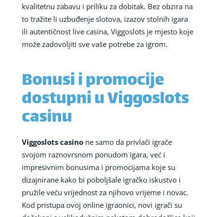
kvalitetnu zabavu i priliku za dobitak. Bez obzira na
to tražite li uzbuđenje slotova, izazov stolnih igara
ili autentičnost live casina, Viggoslots je mjesto koje
može zadovoljiti sve vaše potrebe za igrom.
Bonusi i promocije
dostupni u Viggoslots
casinu
Viggoslots casino
ne samo da privlači igrače
svojom raznovrsnom ponudom igara, već i
impresivnim bonusima i promocijama koje su
dizajnirane kako bi poboljšale igračko iskustvo i
pružile veću vrijednost za njihovo vrijeme i novac.
Kod pristupa ovoj online igraonici, novi igrači su