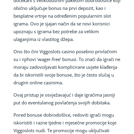
dočekani s velikodušnim paketom dobrodošlice koji
obično uključuje bonus na prvi depozit, kao i
besplatne vrtnje na određenim popularnim slot
igrama. Ovo je sjajan način da se novi korisnici
upoznaju s igrama bez potrebe za velikim
ulaganjima iz vlastitog džepa.
Ono što čini Viggoslots casino posebno privlačnim
su i njihovi ‘wager-free’ bonusi. To znači da igrači ne
moraju zadovoljavati komplicirane uvjete klađenja
da bi iskoristili svoje bonuse, što je često slučaj u
drugim online casinima.
Ovaj pristup je osvježavajuć i daje igračima jasniji
put do eventulanog povlačenja svojih dobitaka.
Pored bonuse dobrodošlice, redoviti igrači mogu
iskoristiti i razne tjedne i mjesečne promocije koje
Viggoslots nudi. Te promocije mogu uključivati