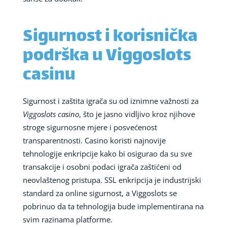
Sigurnost i korisnička
podrška u Viggoslots
casinu
Sigurnost i zaštita igrača su od iznimne važnosti za
Viggoslots casino
, što je jasno vidljivo kroz njihove
stroge sigurnosne mjere i posvećenost
transparentnosti. Casino koristi najnovije
tehnologije enkripcije kako bi osigurao da su sve
transakcije i osobni podaci igrača zaštićeni od
neovlaštenog pristupa. SSL enkripcija je industrijski
standard za online sigurnost, a Viggoslots se
pobrinuo da ta tehnologija bude implementirana na
svim razinama platforme.