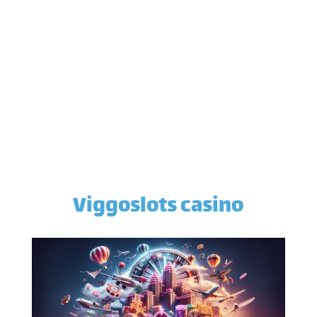
Viggoslots casino