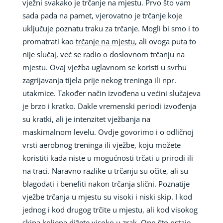
vježni svakako je trčanje na mjestu. Prvo što vam
sada pada na pamet, vjerovatno je trčanje koje
uključuje poznatu traku za trčanje. Mogli bi smo i to
promatrati kao
trčanje na mjestu
, ali ovoga puta to
nije slučaj, već se radio o doslovnom trčanju na
mjestu. Ovaj vježba uglavnom se koristi u svrhu
zagrijavanja tijela prije nekog treninga ili npr.
utakmice. Također način izvođena u većini slučajeva
je brzo i kratko. Dakle vremenski periodi izvođenja
su kratki, ali je intenzitet vježbanja na
maskimalnom levelu. Ovdje govorimo i o odličnoj
vrsti aerobnog treninga ili vježbe, koju možete
koristiti kada niste u mogućnosti trčati u prirodi ili
na traci. Naravno razlike u trčanju su očite, ali su
blagodati i benefiti nakon trčanja slični. Poznatije
vježbe trčanja u mjestu su visoki i niski skip. I kod
jednog i kod drugog trčite u mjestu, ali kod visokog
skipa koljena dižete visoko u zrak. Ono što ostaje