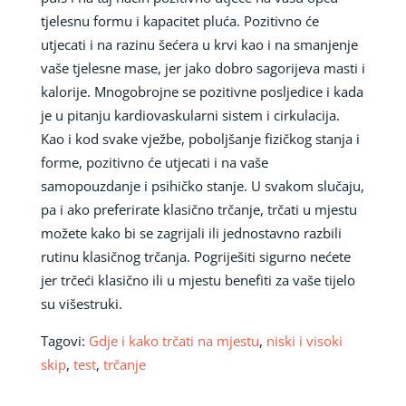
tjelesnu formu i kapacitet pluća. Pozitivno će
utjecati i na razinu šećera u krvi kao i na smanjenje
vaše tjelesne mase, jer jako dobro sagorijeva masti i
kalorije. Mnogobrojne se pozitivne posljedice i kada
je u pitanju kardiovaskularni sistem i cirkulacija.
Kao i kod svake vježbe, poboljšanje fizičkog stanja i
forme, pozitivno će utjecati i na vaše
samopouzdanje i psihičko stanje. U svakom slučaju,
pa i ako preferirate klasično trčanje, trčati u mjestu
možete kako bi se zagrijali ili jednostavno razbili
rutinu klasičnog trčanja. Pogriješiti sigurno nećete
jer trčeći klasično ili u mjestu benefiti za vaše tijelo
su višestruki.
Tagovi:
Gdje i kako trčati na mjestu
,
niski i visoki
skip
,
test
,
trčanje