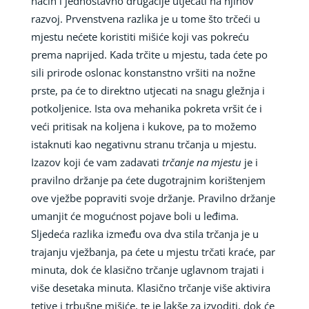
način i jednostavno drugačije utjecati na njihov
razvoj. Prvenstvena razlika je u tome što trčeći u
mjestu nećete koristiti mišiće koji vas pokreću
prema naprijed. Kada trčite u mjestu, tada ćete po
sili prirode oslonac konstanstno vršiti na nožne
prste, pa će to direktno utjecati na snagu gležnja i
potkoljenice. Ista ova mehanika pokreta vršit će i
veći pritisak na koljena i kukove, pa to možemo
istaknuti kao negativnu stranu trčanja u mjestu.
Izazov koji će vam zadavati
trčanje na mjestu
je i
pravilno držanje pa ćete dugotrajnim korištenjem
ove vježbe popraviti svoje držanje. Pravilno držanje
umanjit će mogućnost pojave boli u leđima.
Sljedeća razlika između ova dva stila trčanja je u
trajanju vježbanja, pa ćete u mjestu trčati kraće, par
minuta, dok će klasično trčanje uglavnom trajati i
više desetaka minuta. Klasično trčanje više aktivira
tetive i trbušne mišiće, te je lakše za izvoditi, dok će