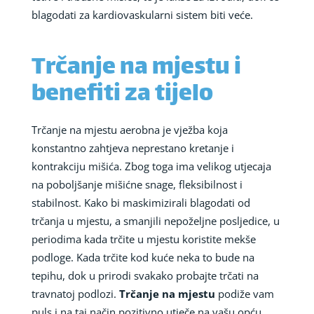
blagodati za kardiovaskularni sistem biti veće.
Trčanje na mjestu i
benefiti za tijelo
Trčanje na mjestu aerobna je vježba koja
konstantno zahtjeva neprestano kretanje i
kontrakciju mišića. Zbog toga ima velikog utjecaja
na poboljšanje mišićne snage, fleksibilnost i
stabilnost. Kako bi maskimizirali blagodati od
trčanja u mjestu, a smanjili nepoželjne posljedice, u
periodima kada trčite u mjestu koristite mekše
podloge. Kada trčite kod kuće neka to bude na
tepihu, dok u prirodi svakako probajte trčati na
travnatoj podlozi.
Trčanje na mjestu
podiže vam
puls i na taj način pozitivno utječe na vašu opću