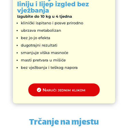
liniju i lijep izgled bez
vježbanja
Izgubite do 10 kg u 4 tjedna
klinički ispitano i posve prirodno
ubrzava metabolizan
bez jo-jo efekta
dugotrajni rezultati
smanjuje viška masnoće
masti pretvara u mišiće
bez vježbanja i teškog napora
Narući jednim klikom
Trčanje na mjestu