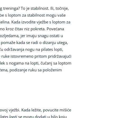
 treninga? To je stabilnost. Ili, točnije,
ežbe s loptom za stabilnost mogu vaše
jelina. Kada izvodite vježbe s loptom za
ažno kroz čitav niz pokreta. Povećana
 ozljedama, jer imaju snagu ostati u
 pomaže kada se radi o dizanju utega,
u održavanja nogu na pilates lopti,
 ruke istovremeno pritom pridržavajući
lek s nogama na lopti, čučanj sa loptom
užena, podizanje ruku sa položenim
elovoj vježbi. Kada ležite, povucite mišiće
lates lopti
se mogu dodati u bilo koju