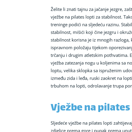
Želite li znati tajnu za jačanje jezgre, za
vježbe na pilates lopti za stabilnost. T
treninge podići na sljedeću razinu. Stabi
stabilnost, mišići koji čine jezgru i okr
stabilnost korisna je iz mnogih razloga, 
ispravnom položaju tijekom oporezivanja
trčanju i drugim atletskim pothvatima. 
vježba zatezanja nogu u koljenima sa n
loptu, velika sklopka sa ispruženim ud
između zida i leđa, ruski zaokret na lo
trbuhom na lopti, odrolavanje trupa po
Vježbe na pilates 
Sljedeće vježbe na pilates lopti zahtijevaj
zdjelice prema gore i pupak prema unutr