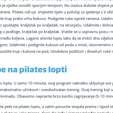
bolje je vježbe izvoditi sporijim tempom, što izaziva duboke slojeve
strane. Pilates
roll-up: s
mjestite tijelo u položaj za sjedenje s V ob
gnite trup preko vrha bokova. Podignite ruke ispred ramena. Udahni
ko spuštajte, kralježak po kralježak, na strunjaču. Udahnite i dohvat
up s podloge, kralježak po kralježak. Vratite se u uspravnu pozu i 
 između koljena. Lagano stisnite loptu tako da se mišići dna zdjelic
ore. Izdahnite i podignite kukove od poda u most, istovremeno st
spustite trup i kukove na pod, istodobno podižući i dosežući ruke 
 na pilates lopti
tes lopta. U samo 10 minuta, ovaj program nakratko uključuje sv
maksimalno učinkovit i sveobuhvatan trening. Ovaj trening koji uk
o komadu. Obavezno napravite brzo kardio zagrijavanje (5-10 minut
vite pete na pilates loptu, a zatim povucite stopala prema i ispod st
a gluteusi, iako triceps, donji dio leđa i ramena također pomažu sta