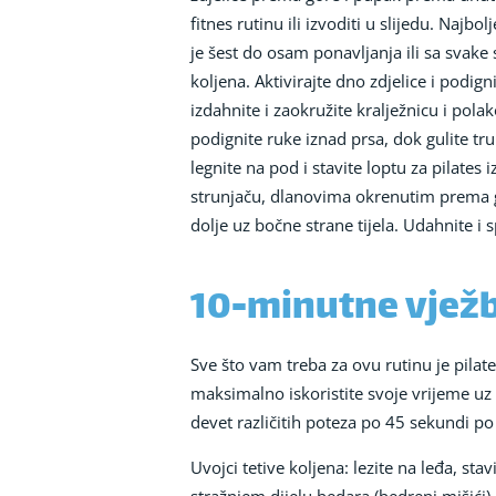
fitnes rutinu ili izvoditi u slijedu. Naj
je šest do osam ponavljanja ili sa svake 
koljena. Aktivirajte dno zdjelice i podi
izdahnite i zaokružite kralježnicu i pola
podignite ruke iznad prsa, dok gulite tr
legnite na pod i stavite loptu za pilates
strunjaču, dlanovima okrenutim prema g
dolje uz bočne strane tijela. Udahnite i 
10-minutne vježbe
Sve što vam treba za ovu rutinu je pila
maksimalno iskoristite svoje vrijeme uz 
devet različitih poteza po 45 sekundi p
Uvojci tetive koljena: lezite na leđa, sta
stražnjem dijelu bedara (bedreni mišići), 