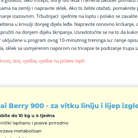
kama na zemlji i napravite sklek. Ako to želite otežati, pomaknit
i manje izazovnim. Trbušnjaci: sjednite na loptu i polako se zavali
ještena u krivulji donjeg dijela leđa. Napravite osnovno krckanj
ispružiti na donjem dijelu škripanja. Usredotočite se na to da ku
 uključene u program ovog 10-minutnog treninga su: ranije opisan
đa, sklek sa usmjerenim naporom na tricepse te podizanje trupa s
lnost
,
test
,
vježbe
,
vježbe na pilates lopti
ai Berry 900 - za vitku liniju i lijep izg
ubite do 10 kg u 4 tjedna
inički ispitano i posve prirodno
brzava metabolizan