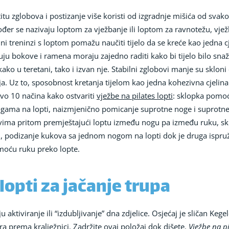
štitu zglobova i postizanje više koristi od izgradnje mišića od svakog
akođer se nazivaju loptom za vježbanje ili loptom za ravnotežu, vj
lni treninzi s loptom pomažu naučiti tijelo da se kreće kao jedna c
užuju bokove i ramena moraju zajedno raditi kako bi tijelo bilo sn
kako u teretani, tako i izvan nje. Stabilni zglobovi manje su skloni
. Uz to, sposobnost kretanja tijelom kao jedna kohezivna cjelina
Evo 10 načina kako ostvariti
vježbe na pilates lopti
: sklopka pomoć
ogama na lopti, naizmjenično pomicanje suprotne noge i suprotne
ovima pritom premještajući loptu između nogu pa između ruku, sk
pti, podizanje kukova sa jednom nogom na lopti dok je druga ispr
moću ruku preko lopte.
lopti za jačanje trupa
u aktiviranje ili “izdubljivanje” dna zdjelice. Osjećaj je sličan Keg
a prema kralježnici. Zadržite ovaj položaj dok dišete.
Vježbe na pi