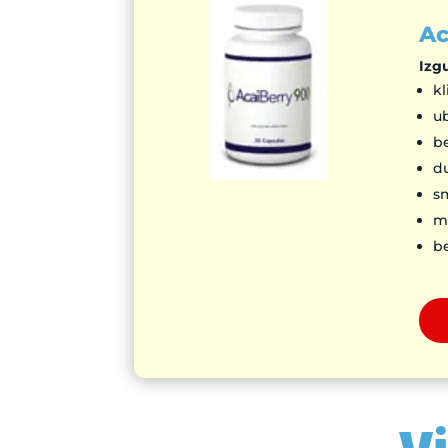
Ac
Izg
kl
u
be
du
s
ma
be