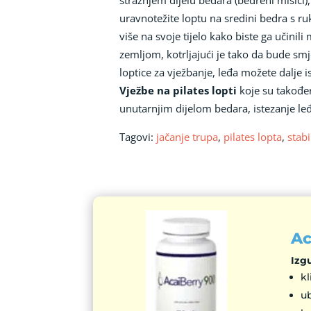
uravnotežite loptu na sredini bedra s ru
više na svoje tijelo kako biste ga učinil
zemljom, kotrljajući je tako da bude sm
loptice za vježbanje, leđa možete dalje 
Vježbe na pilates lopti
koje su također
unutarnjim dijelom bedara, istezanje le
Tagovi:
jačanje trupa
,
pilates lopta
,
stabi
Ac
Izg
kl
u