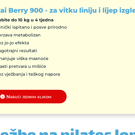
ai Berry 900 - za vitku liniju i lijep izg
ubite do 10 kg u 4 tjedna
inički ispitano i posve prirodno
brzava metabolizan
z jo-jo efekta
gotrajni rezultati
manjuje viška masnoće
sti pretvara u mišiće
z vježbanja i teškog napora
Narući jednim klikom