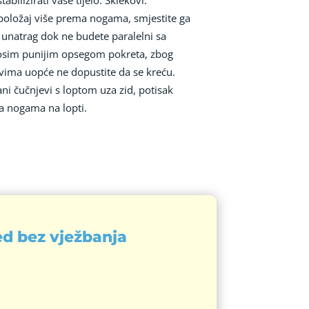
e položaj više prema nogama, smjestite ga
te unatrag dok ne budete paralelni sa
e, osim punijim opsegom pokreta, zbog
kovima uopće ne dopustite da se kreću.
i čučnjevi s loptom uza zid, potisak
a nogama na lopti.
led bez vježbanja