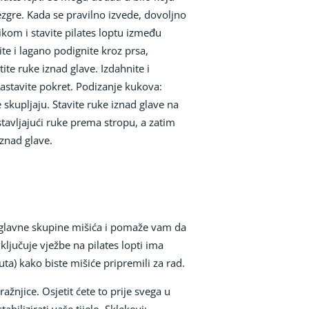
 jezgre. Kada se pravilno izvede, dovoljno
likom i stavite pilates loptu između
te i lagano podignite kroz prsa,
ite ruke iznad glave. Izdahnite i
nastavite pokret. Podizanje kukova:
e skupljaju. Stavite ruke iznad glave na
avljajući ruke prema stropu, a zatim
iznad glave.
e glavne skupine mišića i pomaže vam da
ljučuje vježbe na pilates lopti ima
a) kako biste mišiće pripremili za rad.
ražnjice. Osjetit ćete to prije svega u
bilizirati vaše tijelo. Sklekovi: