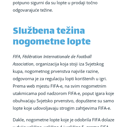
potpuno sigurni da su lopte u prodaji točno
odgovarajuće težine.
Službena težina
nogometne lopte
FIFA
,
Fêdêration Internationale de Football
Association
, organizacija koja stoji iza Svjetskog
kupa, nogometnog prvenstva najviše razine,
odgovorna je za regulaciju lopti korištenih u igri.
Prema web mjestu FIFA-e, na svim nogometnim
utakmicama pod nadzorom FIFA-e, poput igara koje
obuhvaćaju Svjetsko prvenstvo, dopuštene su samo
lopte koje udovoljavaju strogim zahtjevima FIFA-e.
Dakle, nogometne lopte koje je odobrila FIFA dolaze
u dvije veličine, veličine 4 i veličine 5, prema FIFA-