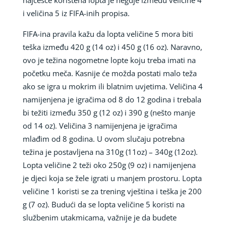
i veličina 5 iz FIFA-inih propisa.
FIFA-ina pravila kažu da lopta veličine 5 mora biti
teška između 420 g (14 oz) i 450 g (16 oz). Naravno,
ovo je težina nogometne lopte koju treba imati na
početku meča. Kasnije će možda postati malo teža
ako se igra u mokrim ili blatnim uvjetima. Veličina 4
namijenjena je igračima od 8 do 12 godina i trebala
bi težiti između 350 g (12 oz) i 390 g (nešto manje
od 14 oz). Veličina 3 namijenjena je igračima
mlađim od 8 godina. U ovom slučaju potrebna
težina je postavljena na 310g (11oz) – 340g (12oz).
Lopta veličine 2 teži oko 250g (9 oz) i namijenjena
je djeci koja se žele igrati u manjem prostoru. Lopta
veličine 1 koristi se za trening vještina i teška je 200
g (7 oz). Budući da se lopta veličine 5 koristi na
službenim utakmicama, važnije je da budete