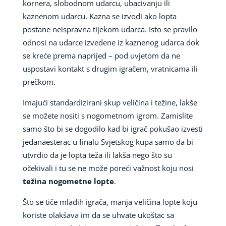
kornera, slobodnom udarcu, ubacivanju ili
kaznenom udarcu. Kazna se izvodi ako lopta
postane neispravna tijekom udarca. Isto se pravilo
odnosi na udarce izvedene iz kaznenog udarca dok
se kreće prema naprijed – pod uvjetom da ne
uspostavi kontakt s drugim igračem, vratnicama ili
prečkom.
Imajući standardizirani skup veličina i težine, lakše
se možete nositi s nogometnom igrom. Zamislite
samo što bi se dogodilo kad bi igrač pokušao izvesti
jedanaesterac u finalu Svjetskog kupa samo da bi
utvrdio da je lopta teža ili lakša nego što su
očekivali i tu se ne može poreći važnost koju nosi
težina nogometne lopte
.
Što se tiče mlađih igrača, manja veličina lopte koju
koriste olakšava im da se uhvate ukoštac sa