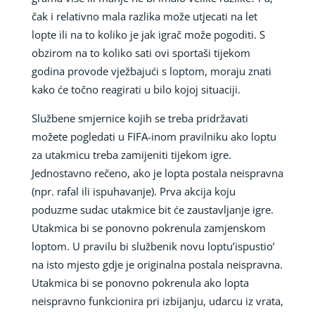
čak i relativno mala razlika može utjecati na let
lopte ili na to koliko je jak igrač može pogoditi. S
obzirom na to koliko sati ovi sportaši tijekom
godina provode vježbajući s loptom, moraju znati
kako će točno reagirati u bilo kojoj situaciji.
Službene smjernice kojih se treba pridržavati
možete pogledati u FIFA-inom pravilniku ako loptu
za utakmicu treba zamijeniti tijekom igre.
Jednostavno rečeno, ako je lopta postala neispravna
(npr. rafal ili ispuhavanje). Prva akcija koju
poduzme sudac utakmice bit će zaustavljanje igre.
Utakmica bi se ponovno pokrenula zamjenskom
loptom. U pravilu bi službenik novu loptu’ispustio’
na isto mjesto gdje je originalna postala neispravna.
Utakmica bi se ponovno pokrenula ako lopta
neispravno funkcionira pri izbijanju, udarcu iz vrata,