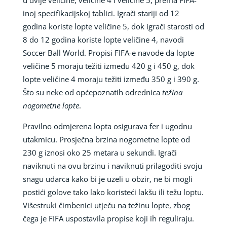
inoj specifikacijskoj tablici. Igrači stariji od 12
godina koriste lopte veličine 5, dok igrači starosti od
8 do 12 godina koriste lopte veličine 4, navodi
Soccer Ball World. Propisi FIFA-e navode da lopte
veličine 5 moraju težiti između 420 g i 450 g, dok
lopte veličine 4 moraju težiti između 350 g i 390 g.
Što su neke od općepoznatih odrednica
težina
nogometne lopte
.
Pravilno odmjerena lopta osigurava fer i ugodnu
utakmicu. Prosječna brzina nogometne lopte od
230 g iznosi oko 25 metara u sekundi. Igrači
naviknuti na ovu brzinu i naviknuti prilagoditi svoju
snagu udarca kako bi je uzeli u obzir, ne bi mogli
postići golove tako lako koristeći lakšu ili težu loptu.
Višestruki čimbenici utječu na težinu lopte, zbog
čega je FIFA uspostavila propise koji ih reguliraju.