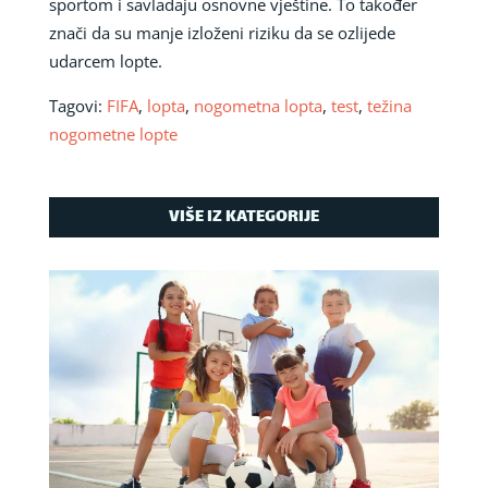
sportom i savladaju osnovne vještine. To također
znači da su manje izloženi riziku da se ozlijede
udarcem lopte.
Tagovi:
FIFA
,
lopta
,
nogometna lopta
,
test
,
težina
nogometne lopte
VIŠE IZ KATEGORIJE