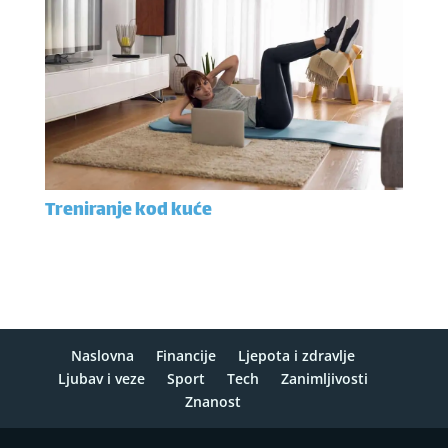
Treniranje kod kuće
Naslovna
Financije
Ljepota i zdravlje
Ljubav i veze
Sport
Tech
Zanimljivosti
Znanost