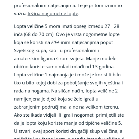
profesionalnim natjecanjima. Te je pritom iznimno
važna
težina nogometne lopte
.
Lopta veličine 5 mora imati opseg između 27 i 28
inča (68 do 70 cm). Ovo je vrsta nogometne lopte
koja se koristi na
FIFA
-inim natjecanjima poput
Svjetskog kupa, kao i u profesionalnim i
amaterskim ligama širom svijeta. Manje modele
obično koriste samo mladi mlađi od 13 godina.
Lopta veličine 1 najmanja je i može je koristiti bilo
tko u bilo kojoj dobi za poboljšanje svojih vještina i
rada na nogama. Na sličan način, lopta veličine 2
namijenjena je djeci koja se žele igrati u
zabranjenim područjima, a ne na velikom terenu.
Ako ste ikada vidjeli ili igrali nogomet, primijetili ste
da je lopta koju koriste manja od tipične veličine 5.
U stvari, ovaj sport koristi drugačiji skup veličina, a
najčešće korištena lopta je negdje između veličine 4