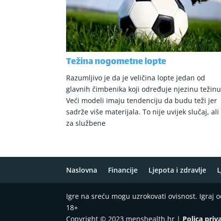
Težina nogometne lopte
Razumljivo je da je veličina lopte jedan od
glavnih čimbenika koji određuje njezinu težinu
Veći modeli imaju tendenciju da budu teži jer
sadrže više materijala. To nije uvijek slučaj, ali
za službene
Naslovna
Financije
Ljepota i zdravlje
L
Igre na sreću mogu uzrokovati ovisnost. Igraj
18+
Copyright © 2023 menshealth.hr |
Polica priv