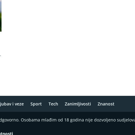
.
jubav i veze
Sport
Tech
Zanimljivosti
Znanost
 odgovorno. Osobama mlađim od 18 godina nije dozvoljeno sudjelov
atnosti