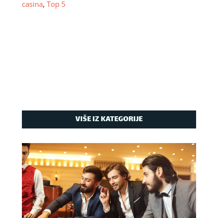
casina
,
Top 5
VIŠE IZ KATEGORIJE