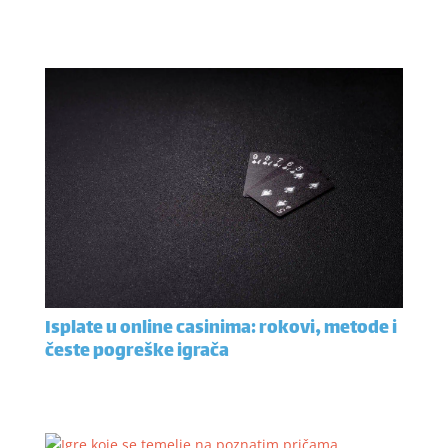
Isplate u online casinima: rokovi, metode i
česte pogreške igrača