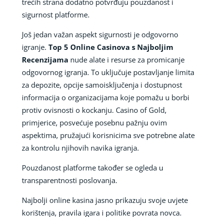
trećih strana dodatno potvrđuju pouzdanost i
sigurnost platforme.
Još jedan važan aspekt sigurnosti je odgovorno
igranje.
Top 5 Online Casinova s Najboljim
Recenzijama
nude alate i resurse za promicanje
odgovornog igranja. To uključuje postavljanje limita
za depozite, opcije samoisključenja i dostupnost
informacija o organizacijama koje pomažu u borbi
protiv ovisnosti o kockanju. Casino of Gold,
primjerice, posvećuje posebnu pažnju ovim
aspektima, pružajući korisnicima sve potrebne alate
za kontrolu njihovih navika igranja.
Pouzdanost platforme također se ogleda u
transparentnosti poslovanja.
Najbolji online kasina jasno prikazuju svoje uvjete
korištenja, pravila igara i politike povrata novca.