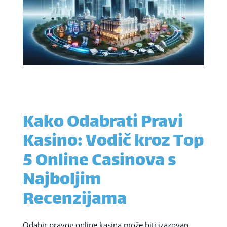
Kako Odabrati Pravi
Kasino: Vodič kroz Top
5 Online Casinova s
Najboljim
Recenzijama
Odabir pravog online kasina može biti izazovan