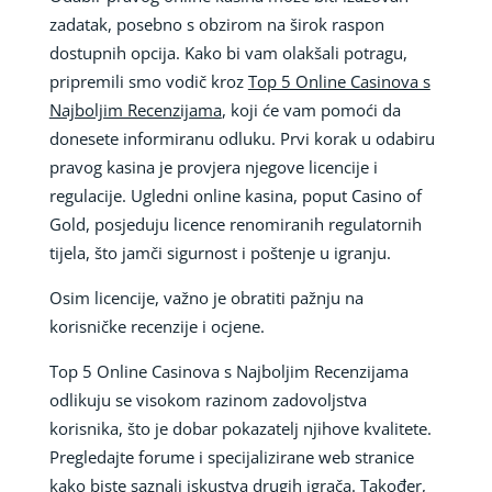
zadatak, posebno s obzirom na širok raspon
dostupnih opcija. Kako bi vam olakšali potragu,
pripremili smo vodič kroz
Top 5 Online Casinova s
Najboljim Recenzijama
, koji će vam pomoći da
donesete informiranu odluku. Prvi korak u odabiru
pravog kasina je provjera njegove licencije i
regulacije. Ugledni online kasina, poput Casino of
Gold, posjeduju licence renomiranih regulatornih
tijela, što jamči sigurnost i poštenje u igranju.
Osim licencije, važno je obratiti pažnju na
korisničke recenzije i ocjene.
Top 5 Online Casinova s Najboljim Recenzijama
odlikuju se visokom razinom zadovoljstva
korisnika, što je dobar pokazatelj njihove kvalitete.
Pregledajte forume i specijalizirane web stranice
kako biste saznali iskustva drugih igrača. Također,