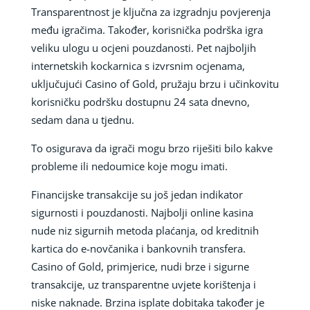
Transparentnost je ključna za izgradnju povjerenja
među igračima. Također, korisnička podrška igra
veliku ulogu u ocjeni pouzdanosti. Pet najboljih
internetskih kockarnica s izvrsnim ocjenama,
uključujući Casino of Gold, pružaju brzu i učinkovitu
korisničku podršku dostupnu 24 sata dnevno,
sedam dana u tjednu.
To osigurava da igrači mogu brzo riješiti bilo kakve
probleme ili nedoumice koje mogu imati.
Financijske transakcije su još jedan indikator
sigurnosti i pouzdanosti. Najbolji online kasina
nude niz sigurnih metoda plaćanja, od kreditnih
kartica do e-novčanika i bankovnih transfera.
Casino of Gold, primjerice, nudi brze i sigurne
transakcije, uz transparentne uvjete korištenja i
niske naknade. Brzina isplate dobitaka također je