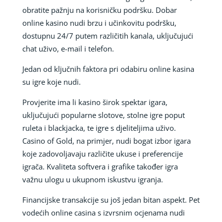
obratite pažnju na korisničku podršku. Dobar
online kasino nudi brzu i učinkovitu podršku,
dostupnu 24/7 putem različitih kanala, uključujući
chat uživo, e-mail i telefon.
Jedan od ključnih faktora pri odabiru online kasina
su igre koje nudi.
Provjerite ima li kasino širok spektar igara,
uključujući popularne slotove, stolne igre poput
ruleta i blackjacka, te igre s djeliteljima uživo.
Casino of Gold, na primjer, nudi bogat izbor igara
koje zadovoljavaju različite ukuse i preferencije
igrača. Kvaliteta softvera i grafike također igra
važnu ulogu u ukupnom iskustvu igranja.
Financijske transakcije su još jedan bitan aspekt. Pet
vodećih online casina s izvrsnim ocjenama nudi