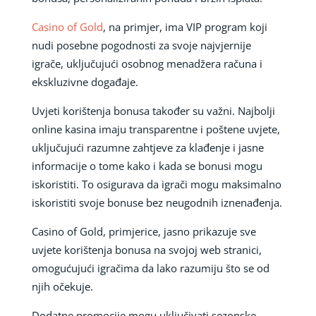
Casino of Gold
, na primjer, ima VIP program koji
nudi posebne pogodnosti za svoje najvjernije
igrače, uključujući osobnog menadžera računa i
ekskluzivne događaje.
Uvjeti korištenja bonusa također su važni. Najbolji
online kasina imaju transparentne i poštene uvjete,
uključujući razumne zahtjeve za klađenje i jasne
informacije o tome kako i kada se bonusi mogu
iskoristiti. To osigurava da igrači mogu maksimalno
iskoristiti svoje bonuse bez neugodnih iznenađenja.
Casino of Gold, primjerice, jasno prikazuje sve
uvjete korištenja bonusa na svojoj web stranici,
omogućujući igračima da lako razumiju što se od
njih očekuje.
Dodatne promocije mogu uključivati sezonske