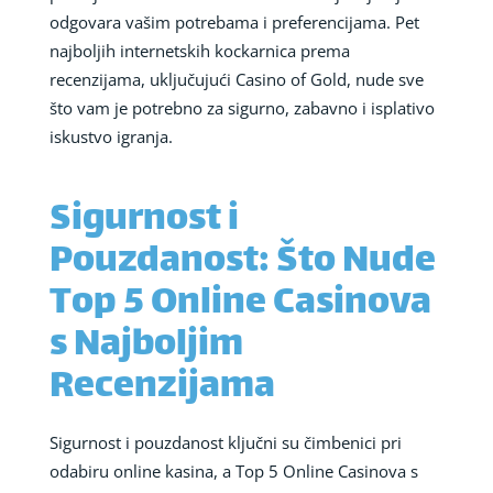
odgovara vašim potrebama i preferencijama. Pet
najboljih internetskih kockarnica prema
recenzijama, uključujući Casino of Gold, nude sve
što vam je potrebno za sigurno, zabavno i isplativo
iskustvo igranja.
Sigurnost i
Pouzdanost: Što Nude
Top 5 Online Casinova
s Najboljim
Recenzijama
Sigurnost i pouzdanost ključni su čimbenici pri
odabiru online kasina, a Top 5 Online Casinova s