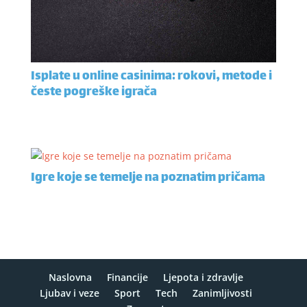
Isplate u online casinima: rokovi, metode i
česte pogreške igrača
Igre koje se temelje na poznatim pričama
Naslovna
Financije
Ljepota i zdravlje
Ljubav i veze
Sport
Tech
Zanimljivosti