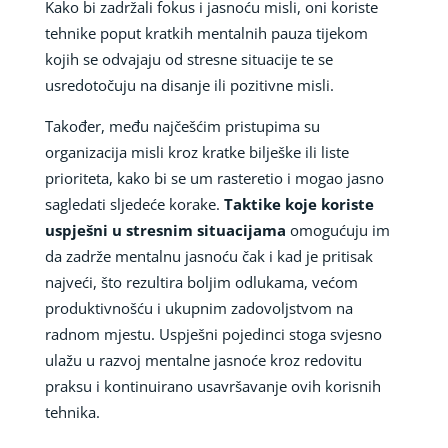
Kako bi zadržali fokus i jasnoću misli, oni koriste
tehnike poput kratkih mentalnih pauza tijekom
kojih se odvajaju od stresne situacije te se
usredotočuju na disanje ili pozitivne misli.
Također, među najčešćim pristupima su
organizacija misli kroz kratke bilješke ili liste
prioriteta, kako bi se um rasteretio i mogao jasno
sagledati sljedeće korake.
Taktike koje koriste
uspješni u stresnim situacijama
omogućuju im
da zadrže mentalnu jasnoću čak i kad je pritisak
najveći, što rezultira boljim odlukama, većom
produktivnošću i ukupnim zadovoljstvom na
radnom mjestu. Uspješni pojedinci stoga svjesno
ulažu u razvoj mentalne jasnoće kroz redovitu
praksu i kontinuirano usavršavanje ovih korisnih
tehnika.