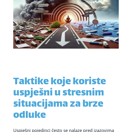
Taktike koje koriste
uspješni u stresnim
situacijama za brze
odluke
Uspješni pojedinci često se nalaze pred izazovima