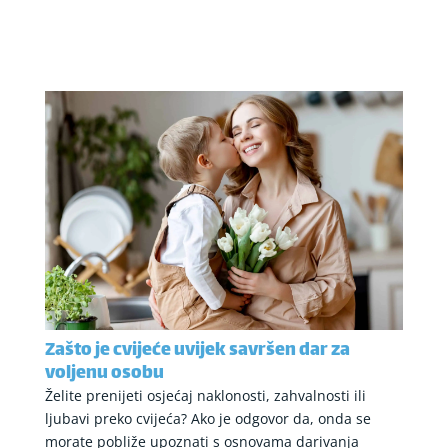
Zašto je cvijeće uvijek savršen dar za
voljenu osobu
Želite prenijeti osjećaj naklonosti, zahvalnosti ili
ljubavi preko cvijeća? Ako je odgovor da, onda se
morate pobliže upoznati s osnovama darivanja