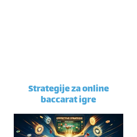
Strategije za online
baccarat igre