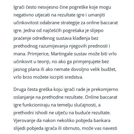
Igrači često nesvjesno čine pogreške koje mogu
negativno utjecati na rezultate igre i umanjiti
učinkovitost odabrane strategije za online baccarat
igre. Jedna od najčešćih pogrešaka je slijepo
praćenje određenog sustava klađenja bez
prethodnog razumijevanja njegovih prednosti i
mana. Primjerice, Martingale sustav može biti vrlo
učinkovit u teoriji, no ako ga primjenjujete bez
jasnog plana ili ako nemate dovoljno velik budžet,
vrlo brzo možete iscrpiti sredstva.
Druga česta greška koju igrači rade je prekomjerno
oslanjanje na prethodne rezultate. Online baccarat
igre funkcioniraju na temelju slučajnosti, a
prethodni ishodi ne utječu na buduće rezultate.
Vjerovanje da nakon nekoliko pobjeda bankara
slijedi pobjeda igrača ili obrnuto, može vas navesti