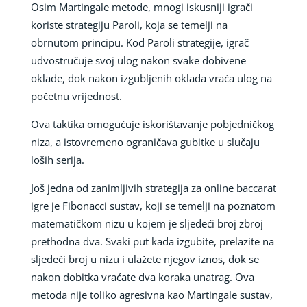
Osim Martingale metode, mnogi iskusniji igrači
koriste strategiju Paroli, koja se temelji na
obrnutom principu. Kod Paroli strategije, igrač
udvostručuje svoj ulog nakon svake dobivene
oklade, dok nakon izgubljenih oklada vraća ulog na
početnu vrijednost.
Ova taktika omogućuje iskorištavanje pobjedničkog
niza, a istovremeno ograničava gubitke u slučaju
loših serija.
Još jedna od zanimljivih strategija za online baccarat
igre je Fibonacci sustav, koji se temelji na poznatom
matematičkom nizu u kojem je sljedeći broj zbroj
prethodna dva. Svaki put kada izgubite, prelazite na
sljedeći broj u nizu i ulažete njegov iznos, dok se
nakon dobitka vraćate dva koraka unatrag. Ova
metoda nije toliko agresivna kao Martingale sustav,