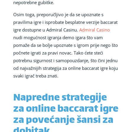
nepotrebne gubitke.
Osim toga, preporučljivo je da se upoznate s
pravilima igre i isprobate besplatne verzije baccarat
igre dostupne u Admiral Casinu.
Admiral Casino
nudi mogućnost igranja demo igara što vam
pomaže da se bolje upoznate s igrom prije nego što
počnete igrati za pravi novac. Tako ćete steći
potrebnu sigurnost i samopouzdanje, što čini jednu
od najvažnijih strategija za online baccarat igre koju
svaki igrač treba znati.
Napredne strategije
za online baccarat igre
za povećanje šansi za
dobitak