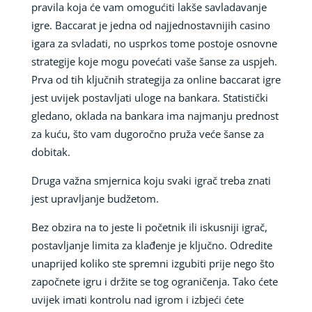
pravila koja će vam omogućiti lakše savladavanje
igre. Baccarat je jedna od najjednostavnijih casino
igara za svladati, no usprkos tome postoje osnovne
strategije koje mogu povećati vaše šanse za uspjeh.
Prva od tih ključnih strategija za online baccarat igre
jest uvijek postavljati uloge na bankara. Statistički
gledano, oklada na bankara ima najmanju prednost
za kuću, što vam dugoročno pruža veće šanse za
dobitak.
Druga važna smjernica koju svaki igrač treba znati
jest upravljanje budžetom.
Bez obzira na to jeste li početnik ili iskusniji igrač,
postavljanje limita za klađenje je ključno. Odredite
unaprijed koliko ste spremni izgubiti prije nego što
započnete igru i držite se tog ograničenja. Tako ćete
uvijek imati kontrolu nad igrom i izbjeći ćete