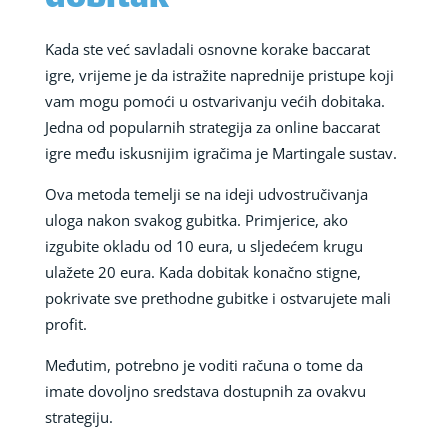
Kada ste već savladali osnovne korake baccarat
igre, vrijeme je da istražite naprednije pristupe koji
vam mogu pomoći u ostvarivanju većih dobitaka.
Jedna od popularnih strategija za online baccarat
igre među iskusnijim igračima je Martingale sustav.
Ova metoda temelji se na ideji udvostručivanja
uloga nakon svakog gubitka. Primjerice, ako
izgubite okladu od 10 eura, u sljedećem krugu
ulažete 20 eura. Kada dobitak konačno stigne,
pokrivate sve prethodne gubitke i ostvarujete mali
profit.
Međutim, potrebno je voditi računa o tome da
imate dovoljno sredstava dostupnih za ovakvu
strategiju.