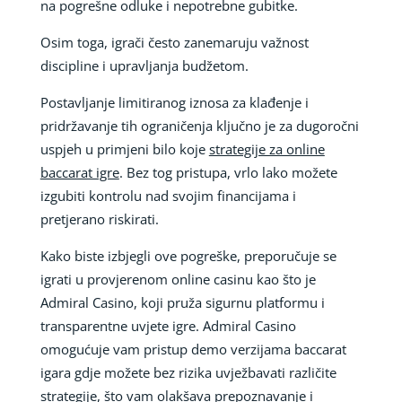
na pogrešne odluke i nepotrebne gubitke.
Osim toga, igrači često zanemaruju važnost
discipline i upravljanja budžetom.
Postavljanje limitiranog iznosa za klađenje i
pridržavanje tih ograničenja ključno je za dugoročni
uspjeh u primjeni bilo koje
strategije za online
baccarat igre
. Bez tog pristupa, vrlo lako možete
izgubiti kontrolu nad svojim financijama i
pretjerano riskirati.
Kako biste izbjegli ove pogreške, preporučuje se
igrati u provjerenom online casinu kao što je
Admiral Casino, koji pruža sigurnu platformu i
transparentne uvjete igre. Admiral Casino
omogućuje vam pristup demo verzijama baccarat
igara gdje možete bez rizika uvježbavati različite
strategije, što vam olakšava prepoznavanje i