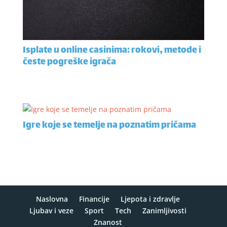
Isplate u online casinima: rokovi, metode i
česte pogreške igrača
Igre koje se temelje na poznatim pričama
Naslovna
Financije
Ljepota i zdravlje
Ljubav i veze
Sport
Tech
Zanimljivosti
Znanost