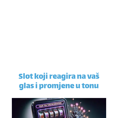
Slot koji reagira na vaš
glas i promjene u tonu