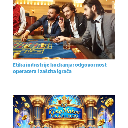
Etika industrije kockanja: odgovornost
operatera i zaštita igrača