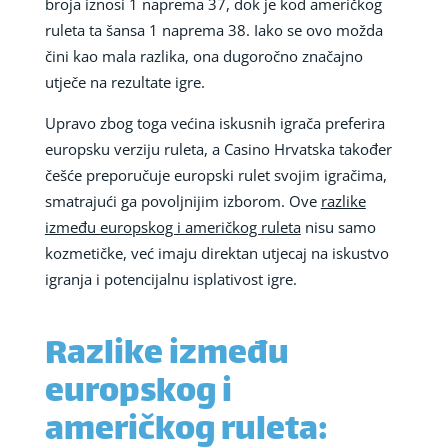
broja iznosi 1 naprema 37, dok je kod američkog
ruleta ta šansa 1 naprema 38. Iako se ovo možda
čini kao mala razlika, ona dugoročno značajno
utječe na rezultate igre.
Upravo zbog toga većina iskusnih igrača preferira
europsku verziju ruleta, a Casino Hrvatska također
češće preporučuje europski rulet svojim igračima,
smatrajući ga povoljnijim izborom. Ove
razlike
između europskog i američkog ruleta
nisu samo
kozmetičke, već imaju direktan utjecaj na iskustvo
igranja i potencijalnu isplativost igre.
Razlike između
europskog i
američkog ruleta: