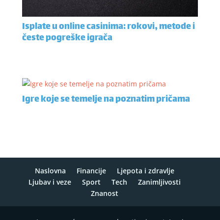
Isplate u online casinima: rokovi, metode i
česte pogreške igrača
Igre koje se temelje na poznatim pričama
Naslovna
Financije
Ljepota i zdravlje
Ljubav i veze
Sport
Tech
Zanimljivosti
Znanost