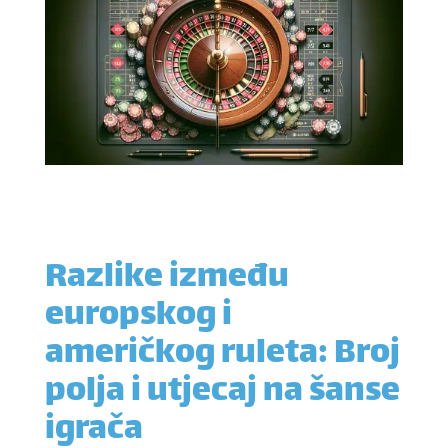
Razlike između
europskog i
američkog ruleta: Broj
polja i utjecaj na šanse
igrača