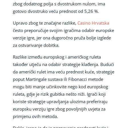
zbog dodatnog polja s dvostrukom nulom, ima
gotovo dvostruko veću prednost od 5,26 %.
Upravo zbog te značajne razlike,
Casino Hrvatska
često preporučuje svojim igračima odabir europske
verzije igre, jer ona dugoročno pruža bolje izglede
za ostvarivanje dobitka.
Razlike između europskog i američkog ruleta
također utječu na odabir strategije klađenja. Budući
da američki rulet ima veću prednost kuće, strategije
poput Martingale sustava ili Fibonacci metode
mogu biti manje učinkovite nego kod europskog
ruleta, gdje je rizik gubitka nešto niži. Igrači koji
koriste strategije upravljanja ulozima preferiraju
europsku verziju igre zbog povoljnijih uvjeta za
primjenu ovih metoda.
Dakle, jasno je da je poznavanje prednosti kuće i