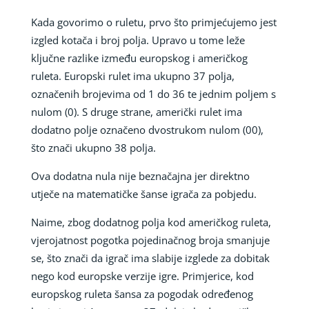
Kada govorimo o ruletu, prvo što primjećujemo jest
izgled kotača i broj polja. Upravo u tome leže
ključne razlike između europskog i američkog
ruleta. Europski rulet ima ukupno 37 polja,
označenih brojevima od 1 do 36 te jednim poljem s
nulom (0). S druge strane, američki rulet ima
dodatno polje označeno dvostrukom nulom (00),
što znači ukupno 38 polja.
Ova dodatna nula nije beznačajna jer direktno
utječe na matematičke šanse igrača za pobjedu.
Naime, zbog dodatnog polja kod američkog ruleta,
vjerojatnost pogotka pojedinačnog broja smanjuje
se, što znači da igrač ima slabije izglede za dobitak
nego kod europske verzije igre. Primjerice, kod
europskog ruleta šansa za pogodak određenog