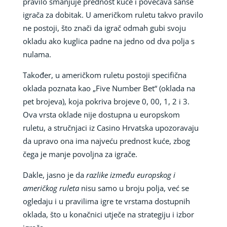
pravilo smanjuje prednost kuće i povećava šanse
igrača za dobitak. U američkom ruletu takvo pravilo
ne postoji, što znači da igrač odmah gubi svoju
okladu ako kuglica padne na jedno od dva polja s
nulama.
Također, u američkom ruletu postoji specifična
oklada poznata kao „Five Number Bet“ (oklada na
pet brojeva), koja pokriva brojeve 0, 00, 1, 2 i 3.
Ova vrsta oklade nije dostupna u europskom
ruletu, a stručnjaci iz Casino Hrvatska upozoravaju
da upravo ona ima najveću prednost kuće, zbog
čega je manje povoljna za igrače.
Dakle, jasno je da
razlike između europskog i
američkog ruleta
nisu samo u broju polja, već se
ogledaju i u pravilima igre te vrstama dostupnih
oklada, što u konačnici utječe na strategiju i izbor