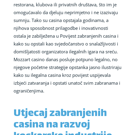
restorana, klubova ili privatnih društava, što im je
omogućavalo da djeluju neprimjetno i ne izazivaju
sumnju. Tako su casina opstajala godinama, a
njihova sposobnost prilagodbe i inovativnosti
ostala je zabilježena u Povijest zabranjenih casina i
kako su opstali kao svjedočanstvo o snalažljivosti i
domišljatosti organizatora ilegalnih igara na sreću.
Mozzart casino danas posluje potpuno legalno, no
njegove početne strategije opstanka jasno ilustriraju
kako su ilegalna casina kroz povijest uspijevala
izbjeći zatvaranja i opstati unatoč svim zabranama i
ograničenjima.
Utjecaj zabranjenih
casina na razvoj