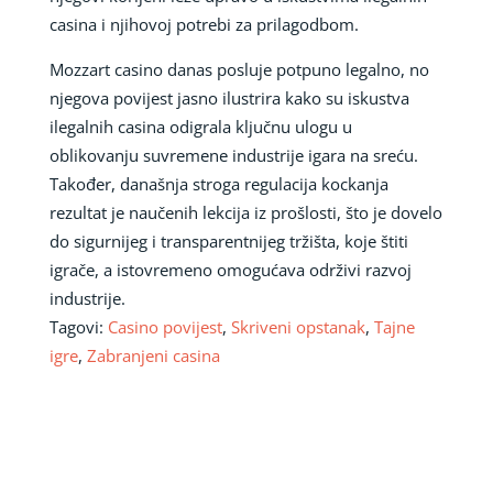
casina i njihovoj potrebi za prilagodbom.
Mozzart casino danas posluje potpuno legalno, no
njegova povijest jasno ilustrira kako su iskustva
ilegalnih casina odigrala ključnu ulogu u
oblikovanju suvremene industrije igara na sreću.
Također, današnja stroga regulacija kockanja
rezultat je naučenih lekcija iz prošlosti, što je dovelo
do sigurnijeg i transparentnijeg tržišta, koje štiti
igrače, a istovremeno omogućava održivi razvoj
industrije.
Tagovi:
Casino povijest
,
Skriveni opstanak
,
Tajne
igre
,
Zabranjeni casina