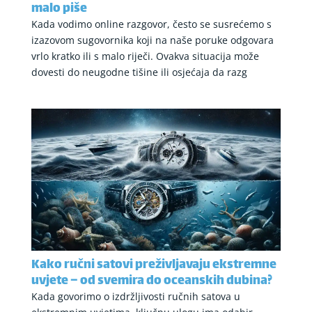
malo piše
Kada vodimo online razgovor, često se susrećemo s
izazovom sugovornika koji na naše poruke odgovara
vrlo kratko ili s malo riječi. Ovakva situacija može
dovesti do neugodne tišine ili osjećaja da razg
Kako ručni satovi preživljavaju ekstremne
uvjete – od svemira do oceanskih dubina?
Kada govorimo o izdržljivosti ručnih satova u