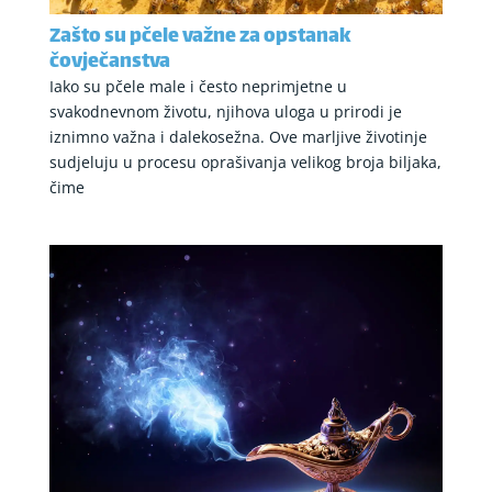
Zašto su pčele važne za opstanak
čovječanstva
Iako su pčele male i često neprimjetne u
svakodnevnom životu, njihova uloga u prirodi je
iznimno važna i dalekosežna. Ove marljive životinje
sudjeluju u procesu oprašivanja velikog broja biljaka,
čime