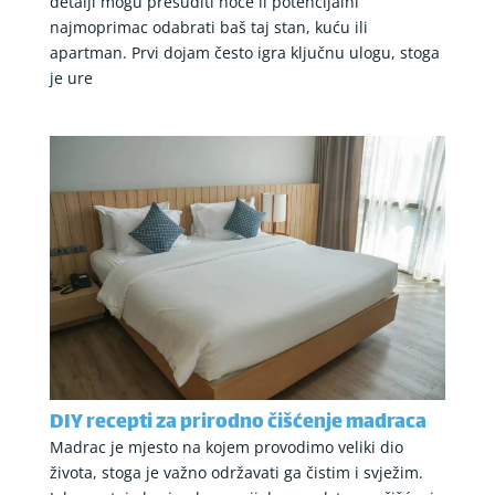
detalji mogu presuditi hoće li potencijalni
najmoprimac odabrati baš taj stan, kuću ili
apartman. Prvi dojam često igra ključnu ulogu, stoga
je ure
DIY recepti za prirodno čišćenje madraca
Madrac je mjesto na kojem provodimo veliki dio
života, stoga je važno održavati ga čistim i svježim.