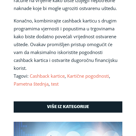
račune na vrijeme kako biste izbjegli nepotrebne
naknade koje bi mogle ugroziti ostvarenu uštedu.
Konačno, kombinirajte cashback karticu s drugim
programima vjernosti i popustima u trgovinama
kako biste dodatno povećali vrijednost ostvarene
uštede. Ovakav promišljen pristup omogućit će
vam da maksimalno iskoristite pogodnosti
cashback kartica i ostvarite dugoročnu financijsku
korist.
Tagovi:
Cashback kartice
,
Kartične pogodnosti
,
Pametna štednja
,
test
VIŠE IZ KATEGORIJE