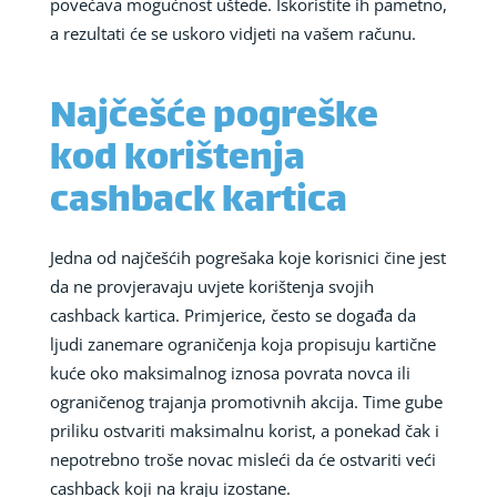
povećava mogućnost uštede. Iskoristite ih pametno,
a rezultati će se uskoro vidjeti na vašem računu.
Najčešće pogreške
kod korištenja
cashback kartica
Jedna od najčešćih pogrešaka koje korisnici čine jest
da ne provjeravaju uvjete korištenja svojih
cashback kartica. Primjerice, često se događa da
ljudi zanemare ograničenja koja propisuju kartične
kuće oko maksimalnog iznosa povrata novca ili
ograničenog trajanja promotivnih akcija. Time gube
priliku ostvariti maksimalnu korist, a ponekad čak i
nepotrebno troše novac misleći da će ostvariti veći
cashback koji na kraju izostane.