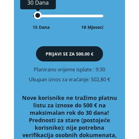
30 Dana
15 Dana
18 Mjeseci
PRIJAVI SE ZA
500,00 €
Planirano vrijeme isplate
: 9:30
Ukupan iznos za vraćanje:
502,80 €
Nove korisnike ne tražimo platnu
listu za iznose do 500 € na
maksimalan rok do 30 dana!
Prednosti za stare (postojeće
korisnike):
nije potrebna
verifikacija osobnih dokumenata,