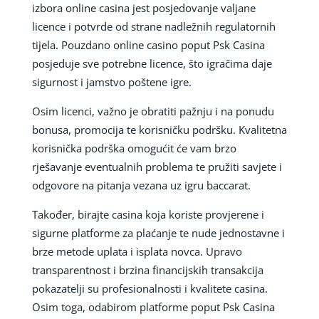
izbora online casina jest posjedovanje valjane
licence i potvrde od strane nadležnih regulatornih
tijela. Pouzdano online casino poput Psk Casina
posjeduje sve potrebne licence, što igračima daje
sigurnost i jamstvo poštene igre.
Osim licenci, važno je obratiti pažnju i na ponudu
bonusa, promocija te korisničku podršku. Kvalitetna
korisnička podrška omogućit će vam brzo
rješavanje eventualnih problema te pružiti savjete i
odgovore na pitanja vezana uz igru baccarat.
Također, birajte casina koja koriste provjerene i
sigurne platforme za plaćanje te nude jednostavne i
brze metode uplata i isplata novca. Upravo
transparentnost i brzina financijskih transakcija
pokazatelji su profesionalnosti i kvalitete casina.
Osim toga, odabirom platforme poput Psk Casina