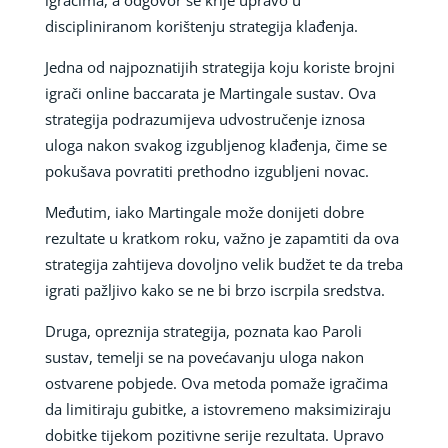
discipliniranom korištenju strategija klađenja.
Jedna od najpoznatijih strategija koju koriste brojni
igrači online baccarata je Martingale sustav. Ova
strategija podrazumijeva udvostručenje iznosa
uloga nakon svakog izgubljenog klađenja, čime se
pokušava povratiti prethodno izgubljeni novac.
Međutim, iako Martingale može donijeti dobre
rezultate u kratkom roku, važno je zapamtiti da ova
strategija zahtijeva dovoljno velik budžet te da treba
igrati pažljivo kako se ne bi brzo iscrpila sredstva.
Druga, opreznija strategija, poznata kao Paroli
sustav, temelji se na povećavanju uloga nakon
ostvarene pobjede. Ova metoda pomaže igračima
da limitiraju gubitke, a istovremeno maksimiziraju
dobitke tijekom pozitivne serije rezultata. Upravo