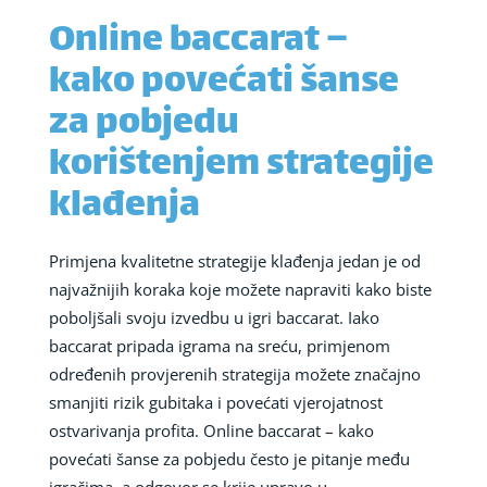
Online baccarat –
kako povećati šanse
za pobjedu
korištenjem strategije
klađenja
Primjena kvalitetne strategije klađenja jedan je od
najvažnijih koraka koje možete napraviti kako biste
poboljšali svoju izvedbu u igri baccarat. Iako
baccarat pripada igrama na sreću, primjenom
određenih provjerenih strategija možete značajno
smanjiti rizik gubitaka i povećati vjerojatnost
ostvarivanja profita. Online baccarat – kako
povećati šanse za pobjedu često je pitanje među
igračima, a odgovor se krije upravo u