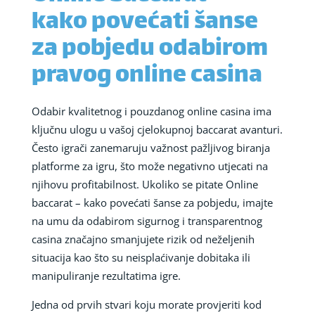
kako povećati šanse
za pobjedu odabirom
pravog online casina
Odabir kvalitetnog i pouzdanog online casina ima
ključnu ulogu u vašoj cjelokupnoj baccarat avanturi.
Često igrači zanemaruju važnost pažljivog biranja
platforme za igru, što može negativno utjecati na
njihovu profitabilnost. Ukoliko se pitate Online
baccarat – kako povećati šanse za pobjedu, imajte
na umu da odabirom sigurnog i transparentnog
casina značajno smanjujete rizik od neželjenih
situacija kao što su neisplaćivanje dobitaka ili
manipuliranje rezultatima igre.
Jedna od prvih stvari koju morate provjeriti kod