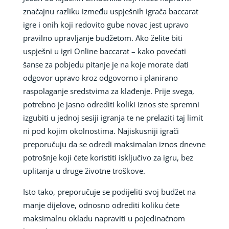
značajnu razliku između uspješnih igrača baccarat
igre i onih koji redovito gube novac jest upravo
pravilno upravljanje budžetom. Ako želite biti
uspješni u igri Online baccarat – kako povećati
šanse za pobjedu pitanje je na koje morate dati
odgovor upravo kroz odgovorno i planirano
raspolaganje sredstvima za klađenje. Prije svega,
potrebno je jasno odrediti koliki iznos ste spremni
izgubiti u jednoj sesiji igranja te ne prelaziti taj limit
ni pod kojim okolnostima. Najiskusniji igrači
preporučuju da se odredi maksimalan iznos dnevne
potrošnje koji ćete koristiti isključivo za igru, bez
uplitanja u druge životne troškove.
Isto tako, preporučuje se podijeliti svoj budžet na
manje dijelove, odnosno odrediti koliku ćete
maksimalnu okladu napraviti u pojedinačnom