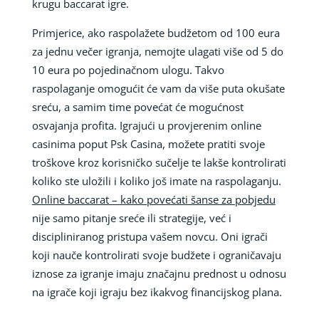
krugu baccarat igre.
Primjerice, ako raspolažete budžetom od 100 eura
za jednu večer igranja, nemojte ulagati više od 5 do
10 eura po pojedinačnom ulogu. Takvo
raspolaganje omogućit će vam da više puta okušate
sreću, a samim time povećat će mogućnost
osvajanja profita. Igrajući u provjerenim online
casinima poput Psk Casina, možete pratiti svoje
troškove kroz korisničko sučelje te lakše kontrolirati
koliko ste uložili i koliko još imate na raspolaganju.
Online baccarat – kako povećati šanse za pobjedu
nije samo pitanje sreće ili strategije, već i
discipliniranog pristupa vašem novcu. Oni igrači
koji nauče kontrolirati svoje budžete i ograničavaju
iznose za igranje imaju značajnu prednost u odnosu
na igrače koji igraju bez ikakvog financijskog plana.