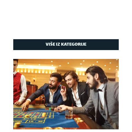
VIŠE IZ KATEGORIJE