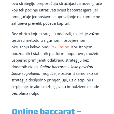
ovu strategiju preporučuju stručnjaci za nove igrače
koji tek počinju istraživati svijet baccarat igara, jer
omogućuje jednostavnije upravljanje rizikom te ne
zahtijeva prevelik početni kapital.
Bez obzira koju strategiju odabrali, uvijek je važno
testirati metodu u sigurnom i provjerenom
okruženju kakvo nudi
Psk Casino
. Korištenjem
pouzdanih i stabilnih platformi poput ove, možete
uspješno primijeniti odabranu strategiju bez
dodatnih rizika.
Online baccarat – kako povećati
šanse za pobjedu
moguće je ostvariti samo ako se
strategije dosljedno primjenjuju, uz disciplinu i
strpljenje, te ako se izbjegavaju impulzivne oklade
bez plana i cilja.
Online baccarat –