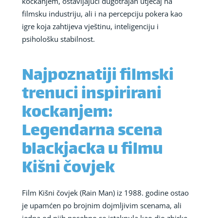
kockanjem, ostavljajući dugotrajan utjecaj na
filmsku industriju, ali i na percepciju pokera kao
igre koja zahtijeva vještinu, inteligenciju i
psihološku stabilnost.
Najpoznatiji filmski
trenuci inspirirani
kockanjem:
Legendarna scena
blackjacka u filmu
Kišni čovjek
Film Kišni čovjek (Rain Man) iz 1988. godine ostao
je upamćen po brojnim dojmljivim scenama, ali
jedna od njih posebno se istaknula kao dio zbirke