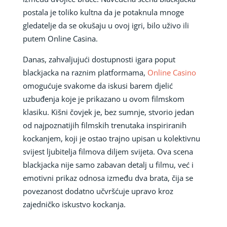
postala je toliko kultna da je potaknula mnoge
gledatelje da se okušaju u ovoj igri, bilo uživo ili
putem Online Casina.
Danas, zahvaljujući dostupnosti igara poput
blackjacka na raznim platformama,
Online Casino
omogućuje svakome da iskusi barem djelić
uzbuđenja koje je prikazano u ovom filmskom
klasiku. Kišni čovjek je, bez sumnje, stvorio jedan
od najpoznatijih filmskih trenutaka inspiriranih
kockanjem, koji je ostao trajno upisan u kolektivnu
svijest ljubitelja filmova diljem svijeta. Ova scena
blackjacka nije samo zabavan detalj u filmu, već i
emotivni prikaz odnosa između dva brata, čija se
povezanost dodatno učvršćuje upravo kroz
zajedničko iskustvo kockanja.