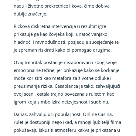
nadu i životne prekretnice likova, čime dobiva
dublje značenje.
Rickova diskretna intervencija u rezultat igre
prikazuje ga kao čovjeka koji, unatoč vanjskoj
hladnoći i ravnodušnosti, posjeduje suosjećanje te
je spreman riskirati kako bi pomogao drugima.
Ovaj trenutak postao je nezaboravan i zbog svoje
emocionalne težine, jer prikazuje kako se kockanje
može koristiti kao metafora za životne odluke i
preuzimanje rizika. Casablanca je tako, zahvaljujući
ovoj sceni, ostala trajno povezana s ruletom kao
igrom koja simbolizira neizvjesnost i sudbinu.
Danas, zahvaljujući popularnosti Online Casina,
rulet je dostupniji nego ikad, a mnogi ljubitelji filma
pokušavaju iskusiti atmosferu kakva je prikazana u