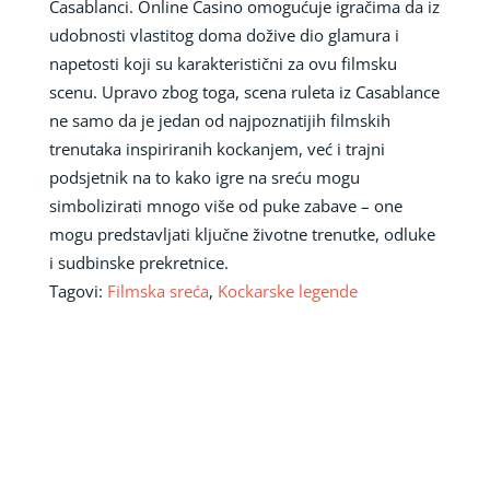
Casablanci. Online Casino omogućuje igračima da iz
udobnosti vlastitog doma dožive dio glamura i
napetosti koji su karakteristični za ovu filmsku
scenu. Upravo zbog toga, scena ruleta iz Casablance
ne samo da je jedan od najpoznatijih filmskih
trenutaka inspiriranih kockanjem, već i trajni
podsjetnik na to kako igre na sreću mogu
simbolizirati mnogo više od puke zabave – one
mogu predstavljati ključne životne trenutke, odluke
i sudbinske prekretnice.
Tagovi:
Filmska sreća
,
Kockarske legende