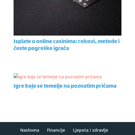
Isplate u online casinima: rokovi, metode i
česte pogreške igrača
Igre koje se temelje na poznatim pričama
Naslovna
Financije
Ljepota i zdravlje