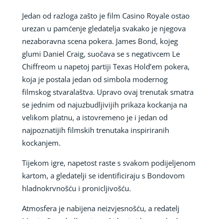
Jedan od razloga zašto je film Casino Royale ostao
urezan u pamćenje gledatelja svakako je njegova
nezaboravna scena pokera. James Bond, kojeg
glumi Daniel Craig, suočava se s negativcem Le
Chiffreom u napetoj partiji Texas Hold’em pokera,
koja je postala jedan od simbola modernog
filmskog stvaralaštva. Upravo ovaj trenutak smatra
se jednim od najuzbudljivijih prikaza kockanja na
velikom platnu, a istovremeno je i jedan od
najpoznatijih filmskih trenutaka inspiriranih
kockanjem.
Tijekom igre, napetost raste s svakom podijeljenom
kartom, a gledatelji se identificiraju s Bondovom
hladnokrvnošću i pronicljivošću.
Atmosfera je nabijena neizvjesnošću, a redatelj