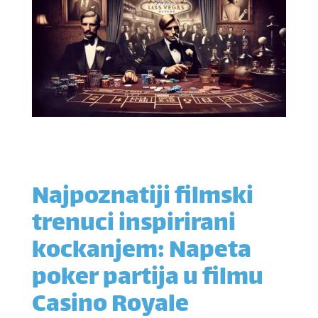
Najpoznatiji filmski
trenuci inspirirani
kockanjem: Napeta
poker partija u filmu
Casino Royale