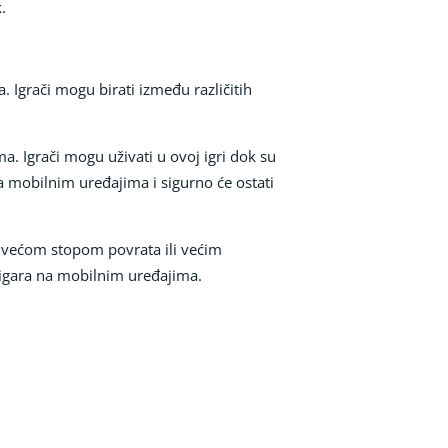
.
 Igrači mogu birati između različitih
a. Igrači mogu uživati u ovoj igri dok su
 na mobilnim uređajima i sigurno će ostati
 s većom stopom povrata ili većim
o igara na mobilnim uređajima.