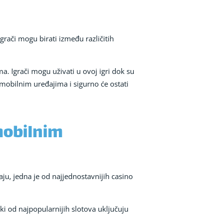
rači mogu birati između različitih
a. Igrači mogu uživati u ovoj igri dok su
a mobilnim uređajima i sigurno će ostati
 mobilnim
aju, jedna je od najjednostavnijih casino
eki od najpopularnijih slotova uključuju