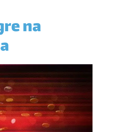
gre na
ma