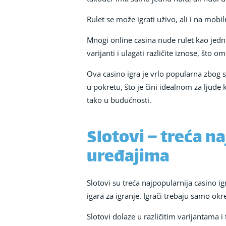
Rulet se može igrati uživo, ali i na mob
Mnogi online casina nude rulet kao jednu
varijanti i ulagati različite iznose, št
Ova casino igra je vrlo popularna zbog s
u pokretu, što je čini idealnom za ljude 
tako u budućnosti.
Slotovi – treća n
uređajima
Slotovi su treća najpopularnija casino ig
igara za igranje. Igrači trebaju samo okre
Slotovi dolaze u različitim varijantama 