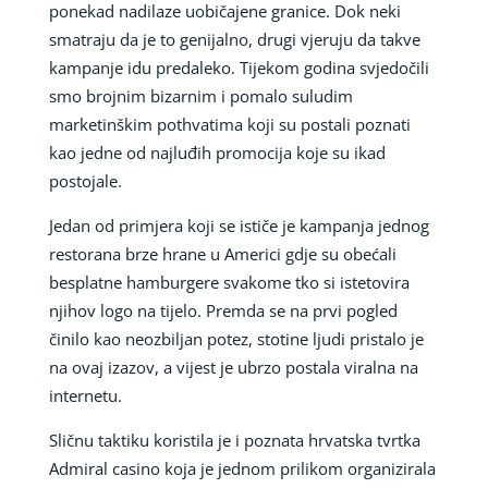
ponekad nadilaze uobičajene granice. Dok neki
smatraju da je to genijalno, drugi vjeruju da takve
kampanje idu predaleko. Tijekom godina svjedočili
smo brojnim bizarnim i pomalo suludim
marketinškim pothvatima koji su postali poznati
kao jedne od najluđih promocija koje su ikad
postojale.
Jedan od primjera koji se ističe je kampanja jednog
restorana brze hrane u Americi gdje su obećali
besplatne hamburgere svakome tko si istetovira
njihov logo na tijelo. Premda se na prvi pogled
činilo kao neozbiljan potez, stotine ljudi pristalo je
na ovaj izazov, a vijest je ubrzo postala viralna na
internetu.
Sličnu taktiku koristila je i poznata hrvatska tvrtka
Admiral casino koja je jednom prilikom organizirala