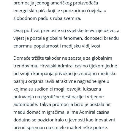
promocija jednog američkog proizvođača
energetskih pića koji je sponzorirao čovjeka u
slobodnom padu s ruba svemira.
Ovaj pothvat prenosile su svjetske televizije uživo, a
vijest je postala globalni fenomen, donoseći brendu
enormnu popularnost i medijsku vidljivost.
Domaće tržište također ne zaostaje za globalnim
trendovima. Hrvatski Admiral casino tijekom jedne
od svojih kampanja privukao je značajnu medijsku
pažnju organiziravši atraktivne nagradne igre u
kojima su sudionici mogli osvojiti luksuzna
putovanja na egzotične destinacije i vrijedne
automobile. Takva promocija brzo je postala hit
među domaćim igračima, a ime Admiral casina
dodatno se pozicioniralo u javnosti kao inovativni
brend spreman na smjele marketinške poteze.