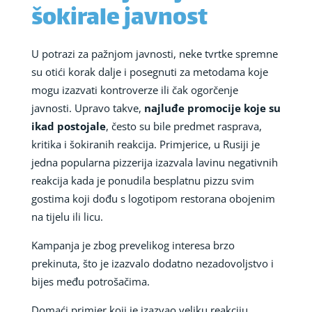
šokirale javnost
U potrazi za pažnjom javnosti, neke tvrtke spremne
su otići korak dalje i posegnuti za metodama koje
mogu izazvati kontroverze ili čak ogorčenje
javnosti. Upravo takve,
najluđe promocije koje su
ikad postojale
, često su bile predmet rasprava,
kritika i šokiranih reakcija. Primjerice, u Rusiji je
jedna popularna pizzerija izazvala lavinu negativnih
reakcija kada je ponudila besplatnu pizzu svim
gostima koji dođu s logotipom restorana obojenim
na tijelu ili licu.
Kampanja je zbog prevelikog interesa brzo
prekinuta, što je izazvalo dodatno nezadovoljstvo i
bijes među potrošačima.
Domaći primjer koji je izazvao veliku reakciju