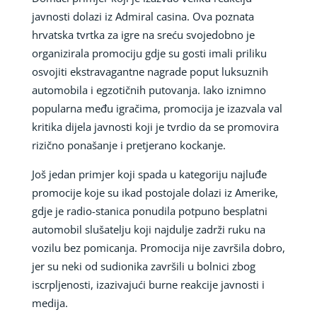
javnosti dolazi iz Admiral casina. Ova poznata
hrvatska tvrtka za igre na sreću svojedobno je
organizirala promociju gdje su gosti imali priliku
osvojiti ekstravagantne nagrade poput luksuznih
automobila i egzotičnih putovanja. Iako iznimno
popularna među igračima, promocija je izazvala val
kritika dijela javnosti koji je tvrdio da se promovira
rizično ponašanje i pretjerano kockanje.
Još jedan primjer koji spada u kategoriju najluđe
promocije koje su ikad postojale dolazi iz Amerike,
gdje je radio-stanica ponudila potpuno besplatni
automobil slušatelju koji najdulje zadrži ruku na
vozilu bez pomicanja. Promocija nije završila dobro,
jer su neki od sudionika završili u bolnici zbog
iscrpljenosti, izazivajući burne reakcije javnosti i
medija.