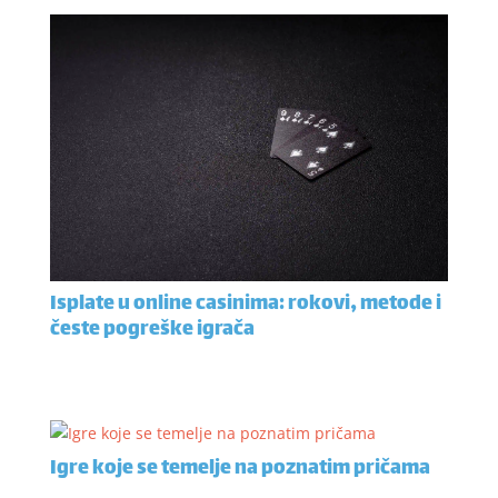
Isplate u online casinima: rokovi, metode i
česte pogreške igrača
Igre koje se temelje na poznatim pričama