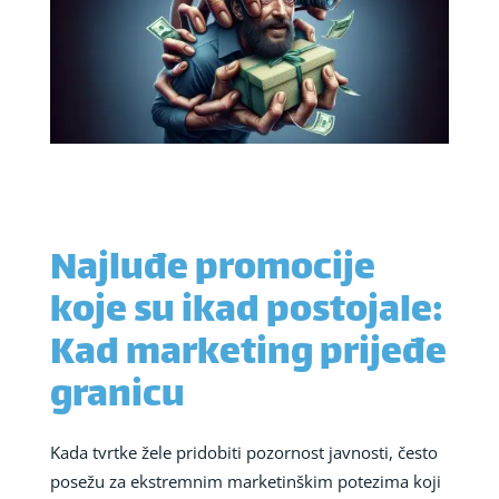
Najluđe promocije
koje su ikad postojale:
Kad marketing prijeđe
granicu
Kada tvrtke žele pridobiti pozornost javnosti, često
posežu za ekstremnim marketinškim potezima koji