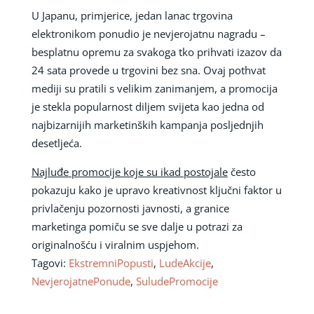
U Japanu, primjerice, jedan lanac trgovina
elektronikom ponudio je nevjerojatnu nagradu –
besplatnu opremu za svakoga tko prihvati izazov da
24 sata provede u trgovini bez sna. Ovaj pothvat
mediji su pratili s velikim zanimanjem, a promocija
je stekla popularnost diljem svijeta kao jedna od
najbizarnijih marketinških kampanja posljednjih
desetljeća.
Najluđe promocije koje su ikad postojale
često
pokazuju kako je upravo kreativnost ključni faktor u
privlačenju pozornosti javnosti, a granice
marketinga pomiču se sve dalje u potrazi za
originalnošću i viralnim uspjehom.
Tagovi:
EkstremniPopusti
,
LudeAkcije
,
NevjerojatnePonude
,
SuludePromocije