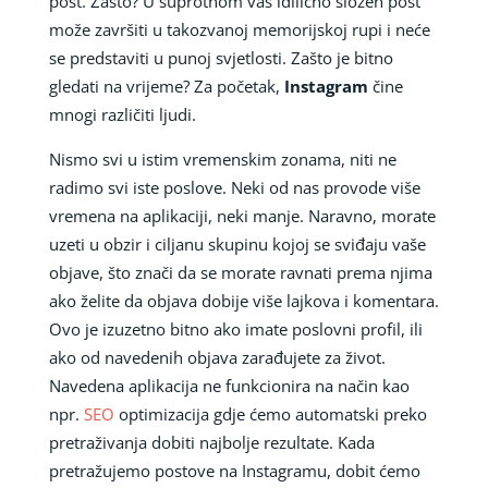
post. Zašto? U suprotnom vaš idilično složen post
može završiti u takozvanoj memorijskoj rupi i neće
se predstaviti u punoj svjetlosti. Zašto je bitno
gledati na vrijeme? Za početak,
Instagram
čine
mnogi različiti ljudi.
Nismo svi u istim vremenskim zonama, niti ne
radimo svi iste poslove. Neki od nas provode više
vremena na aplikaciji, neki manje. Naravno, morate
uzeti u obzir i ciljanu skupinu kojoj se sviđaju vaše
objave, što znači da se morate ravnati prema njima
ako želite da objava dobije više lajkova i komentara.
Ovo je izuzetno bitno ako imate poslovni profil, ili
ako od navedenih objava zarađujete za život.
Navedena aplikacija ne funkcionira na način kao
npr.
SEO
optimizacija gdje ćemo automatski preko
pretraživanja dobiti najbolje rezultate. Kada
pretražujemo postove na Instagramu, dobit ćemo