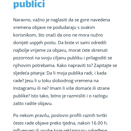
publici
Naravno, važno je naglasiti da se gore navedena
vremena objave ne podudaraju s svakim
korisnikom, što znači da ono ne mora nužno
donijeti uspjeh postu. Da biste vi sami odredili
najbolje vrijeme za objavu, morat ćete skrenuti
pozornost na svoju ciljanu publiku i prilagoditi se
njihovim potrebama. Kako napraviti to? Zapitajte se
sljedeća pitanja: Da li moja publika radi, i kada
rade? Jesu li u toku slobodnog vremena na
Instagramu ili ne? Imam li više domaće ili strane
publike? Isto tako, bitno je razmisliti i o razlogu
zašto radite objavu.
Po nekom pravilu, poslovni profili raznih tvrtki
često rade objave preko tjedna, nakon 16.00 h.
Influenceri ili osobe koje reklamiraju određene