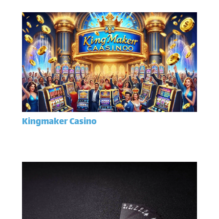
Kingmaker Casino