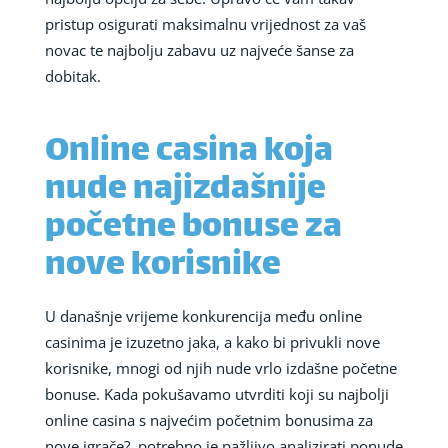
pristup osigurati maksimalnu vrijednost za vaš
novac te najbolju zabavu uz najveće šanse za
dobitak.
Online casina koja
nude najizdašnije
početne bonuse za
nove korisnike
U današnje vrijeme konkurencija među online
casinima je izuzetno jaka, a kako bi privukli nove
korisnike, mnogi od njih nude vrlo izdašne početne
bonuse. Kada pokušavamo utvrditi koji su najbolji
online casina s najvećim početnim bonusima za
nove igrače?, potrebno je pažljivo analizirati ponude