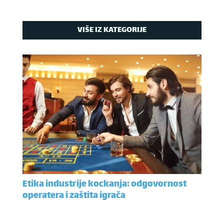
VIŠE IZ KATEGORIJE
Etika industrije kockanja: odgovornost
operatera i zaštita igrača