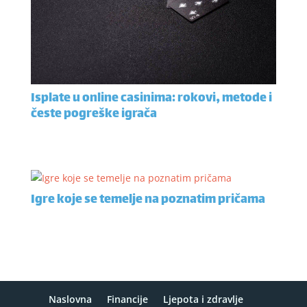
Isplate u online casinima: rokovi, metode i
česte pogreške igrača
Igre koje se temelje na poznatim pričama
Naslovna
Financije
Ljepota i zdravlje