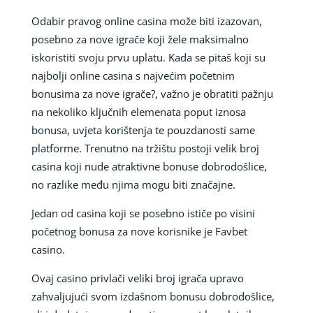
Odabir pravog online casina može biti izazovan,
posebno za nove igrače koji žele maksimalno
iskoristiti svoju prvu uplatu. Kada se pitaš koji su
najbolji online casina s najvećim početnim
bonusima za nove igrače?, važno je obratiti pažnju
na nekoliko ključnih elemenata poput iznosa
bonusa, uvjeta korištenja te pouzdanosti same
platforme. Trenutno na tržištu postoji velik broj
casina koji nude atraktivne bonuse dobrodošlice,
no razlike među njima mogu biti značajne.
Jedan od casina koji se posebno ističe po visini
početnog bonusa za nove korisnike je Favbet
casino.
Ovaj casino privlači veliki broj igrača upravo
zahvaljujući svom izdašnom bonusu dobrodošlice,