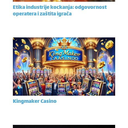
Etika industrije kockanja: odgovornost
operatera i zaštita igrača
Kingmaker Casino