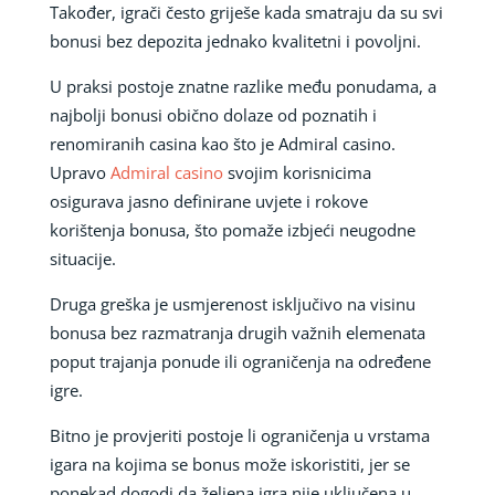
Također, igrači često griješe kada smatraju da su svi
bonusi bez depozita jednako kvalitetni i povoljni.
U praksi postoje znatne razlike među ponudama, a
najbolji bonusi obično dolaze od poznatih i
renomiranih casina kao što je Admiral casino.
Upravo
Admiral casino
svojim korisnicima
osigurava jasno definirane uvjete i rokove
korištenja bonusa, što pomaže izbjeći neugodne
situacije.
Druga greška je usmjerenost isključivo na visinu
bonusa bez razmatranja drugih važnih elemenata
poput trajanja ponude ili ograničenja na određene
igre.
Bitno je provjeriti postoje li ograničenja u vrstama
igara na kojima se bonus može iskoristiti, jer se
ponekad dogodi da željena igra nije uključena u