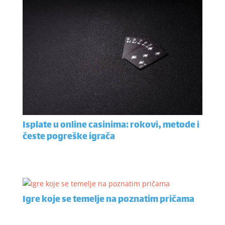
Isplate u online casinima: rokovi, metode i
česte pogreške igrača
Igre koje se temelje na poznatim pričama