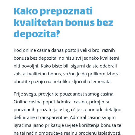
Kako prepoznati
kvalitetan bonus bez
depozita?
Kod online casina danas postoji veliki broj raznih
bonusa bez depozita, no nisu svi jednako kvalitetni
niti povoljni. Kako biste bili sigurni da ste odabrali
zaista kvalitetan bonus, važno je da prilikom izbora
obratite pažnju na nekoliko ključnih elemenata.
Prije svega, provjerite pouzdanost samog casina.
Online casina poput Admiral casina, primjer su
pouzdanih pružatelja usluga čije su ponude detaljno
definirane i transparentne. Admiral casino svojim
igračima jasno prikazuje uvjete korištenja bonusa te
na taj način omogućava realnu procjenu isplativosti.