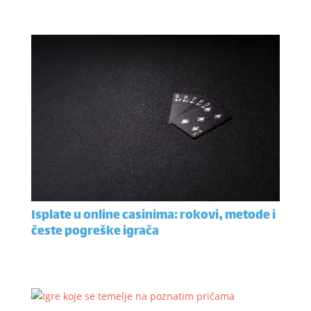
Isplate u online casinima: rokovi, metode i
česte pogreške igrača