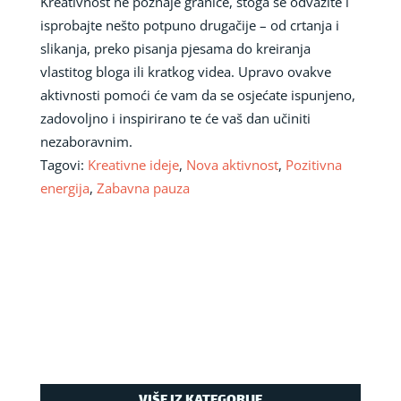
Kreativnost ne poznaje granice, stoga se odvažite i
isprobajte nešto potpuno drugačije – od crtanja i
slikanja, preko pisanja pjesama do kreiranja
vlastitog bloga ili kratkog videa. Upravo ovakve
aktivnosti pomoći će vam da se osjećate ispunjeno,
zadovoljno i inspirirano te će vaš dan učiniti
nezaboravnim.
Tagovi:
Kreativne ideje
,
Nova aktivnost
,
Pozitivna
energija
,
Zabavna pauza
VIŠE IZ KATEGORIJE