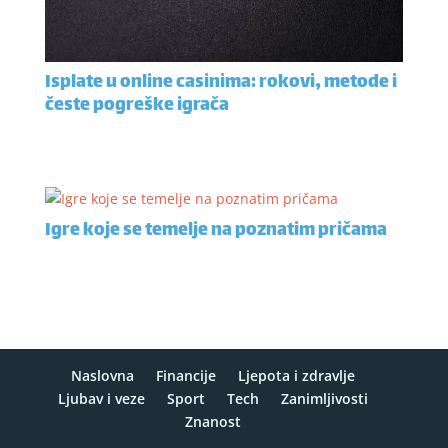
Isplate u online casinima: rokovi, metode i
česte pogreške igrača
Igre koje se temelje na poznatim pričama
Naslovna
Financije
Ljepota i zdravlje
Ljubav i veze
Sport
Tech
Zanimljivosti
Znanost