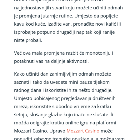
najjednostavnijih stvari koju možete učiniti odmah
je promjena jutarnje rutine. Umjesto da popijete
kavu kod kuće, izađite van, pronađite novi kafić ili
isprobajte potpuno drugačiji napitak koji ranije
niste probali.
Već ova mala promjena razbit će monotoniju i
potaknuti vas na daljnje aktivnosti.
Kako učiniti dan zanimljivijim odmah možete
saznati i tako da uvedete mini pauze tijekom
radnog dana i iskoristite ih za nešto drugačije.
Umjesto uobičajenog pregledavanja društvenih
mreža, iskoristite slobodno vrijeme za kratku
šetnju, slušanje glazbe koju inače ne slušate ili
možda odigrajte kratku online igru na platformi
Mozzart Casino. Upravo
Mozzart Casino
može
ponuditi zabavne trenutke opuštanja, a možda vam