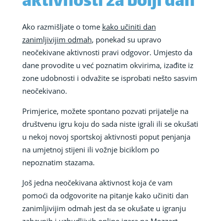
aktivnosti za bolji dan
Ako razmišljate o tome
kako učiniti dan
zanimljivijim odmah
, ponekad su upravo
neočekivane aktivnosti pravi odgovor. Umjesto da
dane provodite u već poznatim okvirima, izađite iz
zone udobnosti i odvažite se isprobati nešto sasvim
neočekivano.
Primjerice, možete spontano pozvati prijatelje na
društvenu igru koju do sada niste igrali ili se okušati
u nekoj novoj sportskoj aktivnosti poput penjanja
na umjetnoj stijeni ili vožnje biciklom po
nepoznatim stazama.
Još jedna neočekivana aktivnost koja će vam
pomoći da odgovorite na pitanje kako učiniti dan
zanimljivijim odmah jest da se okušate u igranju
zabavnih i uzbudljivih online igara na Mozzart