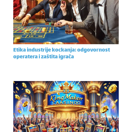
Etika industrije kockanja: odgovornost
operatera i zaštita igrača