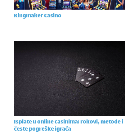
Kingmaker Casino
Isplate u online casinima: rokovi, metode i
česte pogreške igrača