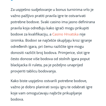
Za uspješno sudjelovanje u bonus turnirima vrlo je
važno pažljivo pratiti pravila igre te ostvarivati
potrebne bodove. Svaki casino ima jasno definirana
pravila koja određuju kako igrači mogu prikupiti
bodove za kvalifikaciju, a
Casino Hrvatska
nije
iznimka. Bodovi se najčešće skupljaju kroz igranje
određenih igara, pri čemu različite igre mogu
donositi različit broj bodova. Primjerice, slot igre
često donose više bodova od stolnih igara poput
blackjacka ili ruleta, pa je poželjno unaprijed
provjeriti tablicu bodovanja.
Kako biste uspješno ostvarili potrebne bodove,
važno je dobro planirati svoju igru te odabrati igre
koje vam omogućavaju najbrže prikupljanje
bodova.