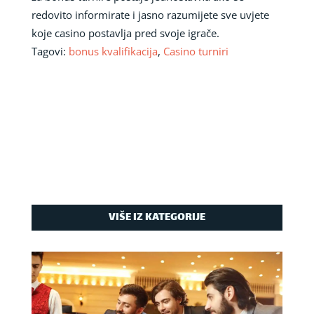
redovito informirate i jasno razumijete sve uvjete
koje casino postavlja pred svoje igrače.
Tagovi:
bonus kvalifikacija
,
Casino turniri
VIŠE IZ KATEGORIJE