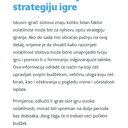
strategiju igre
Iskusni igrači slotova znaju koliko bitan faktor
volatilnost može biti za njihovu opću strategiju
igranja. Ako do sada nisi obraćao pažnju na ovaj
detalj, vrijeme je da shvatiš kako razumjeti
volatilnost slotova može bitno unaprijediti tvoju
igru i pomoći ti u formiranju odgovarajuće taktike.
Ova informacija odredit će način na koji ćeš
upravljati svojim budžetom, veličinu uloga koju ćeš
birati, kao i očekivanja u pogledu visine i učestalosti
isplate.
Primjerice, odlučiš li igrati slot igru visoke
volatilnosti, moraš biti spreman na dulje periode
bez dobitaka, zbog čega će ti trebati veći početni
budžet.