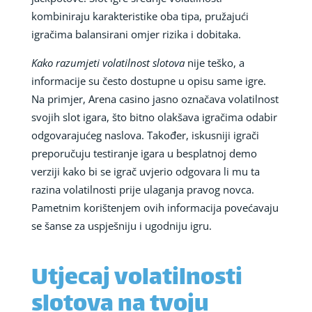
kombiniraju karakteristike oba tipa, pružajući
igračima balansirani omjer rizika i dobitaka.
Kako razumjeti volatilnost slotova
nije teško, a
informacije su često dostupne u opisu same igre.
Na primjer, Arena casino jasno označava volatilnost
svojih slot igara, što bitno olakšava igračima odabir
odgovarajućeg naslova. Također, iskusniji igrači
preporučuju testiranje igara u besplatnoj demo
verziji kako bi se igrač uvjerio odgovara li mu ta
razina volatilnosti prije ulaganja pravog novca.
Pametnim korištenjem ovih informacija povećavaju
se šanse za uspješniju i ugodniju igru.
Utjecaj volatilnosti
slotova na tvoju