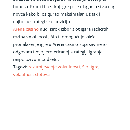
bonusa. Prouči i testiraj igre prije ulaganja stvarnog
novca kako bi osigurao maksimalan užitak i
najbolju strategijsku poziciju.
Arena casino
nudi širok izbor slot igara različitih
razina volatilnosti, što ti omogućuje lakše
pronalaženje igre u Arena casino koja savršeno
odgovara tvojoj preferiranoj strategiji igranja i
raspoloživom budžetu.
Tagovi:
razumijevanje volatilnosti
,
Slot igre
,
volatilnost slotova