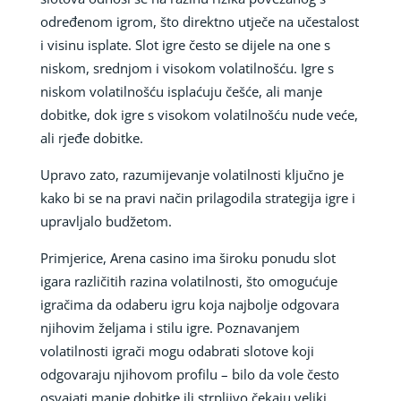
određenom igrom, što direktno utječe na učestalost
i visinu isplate. Slot igre često se dijele na one s
niskom, srednjom i visokom volatilnošću. Igre s
niskom volatilnošću isplaćuju češće, ali manje
dobitke, dok igre s visokom volatilnošću nude veće,
ali rjeđe dobitke.
Upravo zato, razumijevanje volatilnosti ključno je
kako bi se na pravi način prilagodila strategija igre i
upravljalo budžetom.
Primjerice, Arena casino ima široku ponudu slot
igara različitih razina volatilnosti, što omogućuje
igračima da odaberu igru koja najbolje odgovara
njihovim željama i stilu igre. Poznavanjem
volatilnosti igrači mogu odabrati slotove koji
odgovaraju njihovom profilu – bilo da vole često
osvajati manje dobitke ili strpljivo čekaju veliki