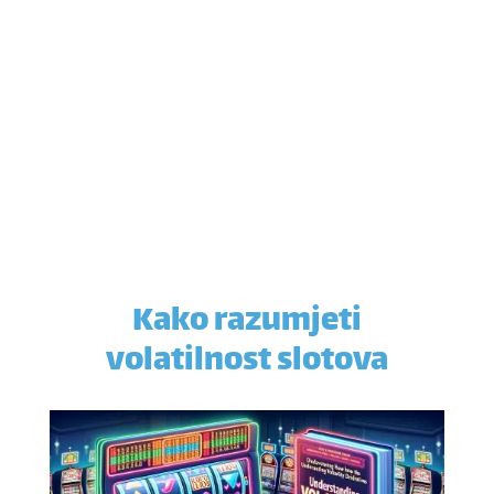
Kako razumjeti
volatilnost slotova