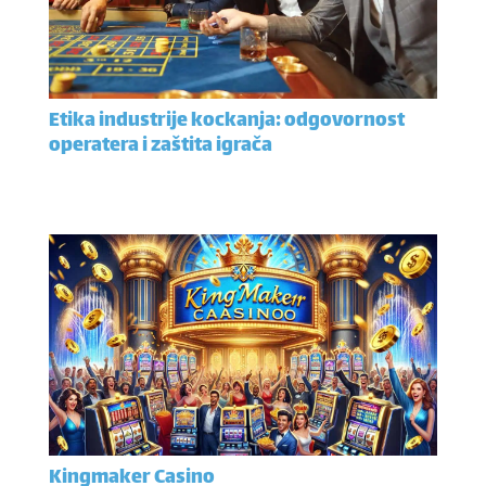
Etika industrije kockanja: odgovornost
operatera i zaštita igrača
Kingmaker Casino