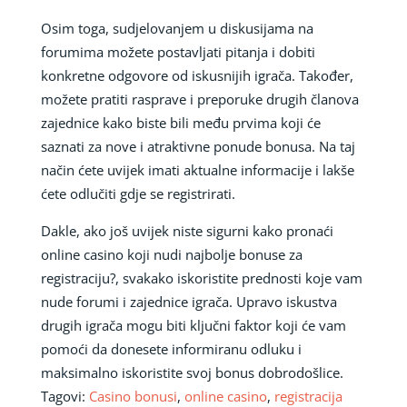
Osim toga, sudjelovanjem u diskusijama na
forumima možete postavljati pitanja i dobiti
konkretne odgovore od iskusnijih igrača. Također,
možete pratiti rasprave i preporuke drugih članova
zajednice kako biste bili među prvima koji će
saznati za nove i atraktivne ponude bonusa. Na taj
način ćete uvijek imati aktualne informacije i lakše
ćete odlučiti gdje se registrirati.
Dakle, ako još uvijek niste sigurni kako pronaći
online casino koji nudi najbolje bonuse za
registraciju?, svakako iskoristite prednosti koje vam
nude forumi i zajednice igrača. Upravo iskustva
drugih igrača mogu biti ključni faktor koji će vam
pomoći da donesete informiranu odluku i
maksimalno iskoristite svoj bonus dobrodošlice.
Tagovi:
Casino bonusi
,
online casino
,
registracija