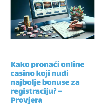
Kako pronaći online
casino koji nudi
najbolje bonuse za
registraciju? –
Provjera