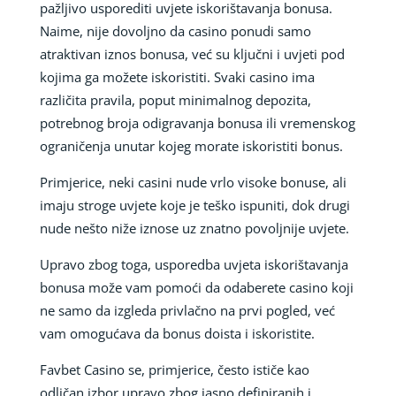
pažljivo usporediti uvjete iskorištavanja bonusa.
Naime, nije dovoljno da casino ponudi samo
atraktivan iznos bonusa, već su ključni i uvjeti pod
kojima ga možete iskoristiti. Svaki casino ima
različita pravila, poput minimalnog depozita,
potrebnog broja odigravanja bonusa ili vremenskog
ograničenja unutar kojeg morate iskoristiti bonus.
Primjerice, neki casini nude vrlo visoke bonuse, ali
imaju stroge uvjete koje je teško ispuniti, dok drugi
nude nešto niže iznose uz znatno povoljnije uvjete.
Upravo zbog toga, usporedba uvjeta iskorištavanja
bonusa može vam pomoći da odaberete casino koji
ne samo da izgleda privlačno na prvi pogled, već
vam omogućava da bonus doista i iskoristite.
Favbet Casino se, primjerice, često ističe kao
odličan izbor upravo zbog jasno definiranih i