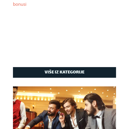
bonusi
VIŠE IZ KATEGORIJE