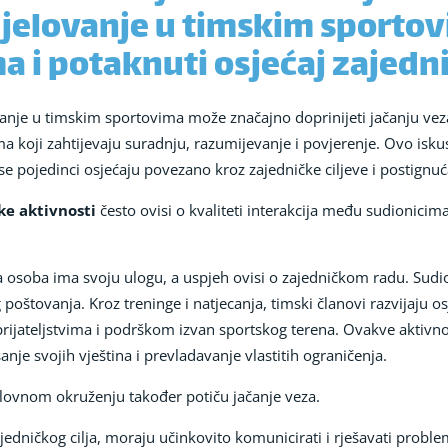
djelovanje u timskim sporto
 i potaknuti osjećaj zajedn
ovanje u timskim sportovima može značajno doprinijeti jačanju vez
ma koji zahtijevaju suradnju, razumijevanje i povjerenje. Ovo isk
 se pojedinci osjećaju povezano kroz zajedničke ciljeve i postignuć
ke aktivnosti
često ovisi o kvaliteti interakcija među sudionicim
osoba ima svoju ulogu, a uspjeh ovisi o zajedničkom radu. Sudion
oštovanja. Kroz treninge i natjecanja, timski članovi razvijaju os
prijateljstvima i podrškom izvan sportskog terena. Ovakve aktivno
anje svojih vještina i prevladavanje vlastitih ograničenja.
oslovnom okruženju također potiču jačanje veza.
ajedničkog cilja, moraju učinkovito komunicirati i rješavati prob