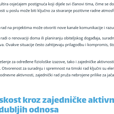
ltira osjećajem postignuća koji dijele svi članovi tima, čime se 
osti u poslu može biti ključno za stvaranje pozitivne radne atmosfe
 rad na projektima može otvoriti nove kanale komunikacije i razu
 radi o renovaciji doma ili planiranju obiteljskog događaja, sur
štva. Ovakve situacije često zahtijevaju prilagodbu i kompromis,
ešenje za određene fiziološke izazove, tako i zajedničke aktivnos
 Otvorenost za suradnju i spremnost na timski rad ključni su elem
akodnevne aktivnosti, zajednički rad pruža nebrojene prilike za jač
skost kroz zajedničke aktivn
 dubljih odnosa