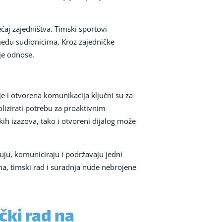
aj zajedništva. Timski sportovi
 među sudionicima. Kroz zajedničke
ije odnose.
nje i otvorena komunikacija ključni su za
izirati potrebu za proaktivnim
ih izazova, tako i otvoreni dijalog može
uju, komuniciraju i podržavaju jedni
na, timski rad i suradnja nude nebrojene
ki rad na