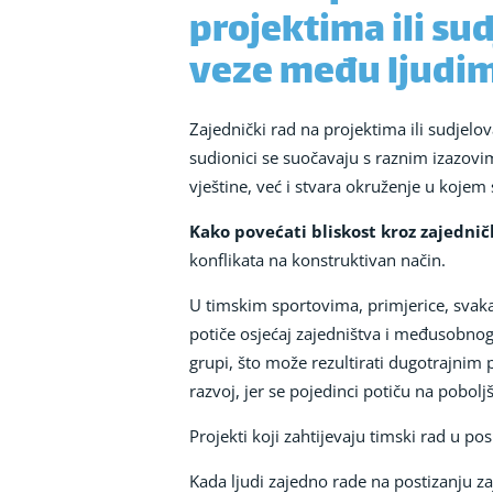
projektima ili su
veze među ljudima
Zajednički rad na projektima ili sudjel
sudionici se suočavaju s raznim izazovi
vještine, već i stvara okruženje u kojem
Kako povećati bliskost kroz zajednič
konflikata na konstruktivan način.
U timskim sportovima, primjerice, svaka 
potiče osjećaj zajedništva i međusobnog p
grupi, što može rezultirati dugotrajnim 
razvoj, jer se pojedinci potiču na poboljš
Projekti koji zahtijevaju timski rad u p
Kada ljudi zajedno rade na postizanju z