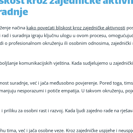
skost kroz zajedničke aktivn
radnje
ženje načina
kako povećati bliskost kroz zajedničke aktivnosti
pos
 rad i suradnja igraju ključnu ulogu u ovom procesu, omogućujuć
 radi o profesionalnom okruženju ili osobnim odnosima, zajednički
oboljšanje komunikacijskih vještina. Kada sudjelujemo u zajedni
ost suradnje, već i jača međusobno povjerenje. Pored toga, tim
anjuju nesporazumi i potiče empatija. U takvom okruženju, pojed
i priliku za osobni rast i razvoj. Kada ljudi zajedno rade na rješav
 tima, već i jača osobne veze. Kroz zajedničke uspjehe i neuspjeh