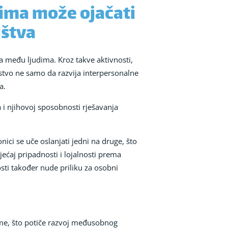
vima može ojačati
ištva
a među ljudima. Kroz takve aktivnosti,
ustvo ne samo da razvija interpersonalne
a.
a i njihovoj sposobnosti rješavanja
ici se uče oslanjati jedni na druge, što
jećaj pripadnosti i lojalnosti prema
sti također nude priliku za osobni
leme, što potiče razvoj međusobnog