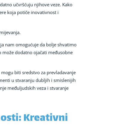
dodatno učvršćuju njihove veze. Kako
re koja potiče inovativnost i
mijevanja.
adnja nam omogućuje da bolje shvatimo
 što može dodatno ojačati međusobne
ti mogu biti sredstvo za prevladavanje
enti u stvaranju dubljih i smislenijih
anje međuljudskih veza i stvaranje
osti: Kreativni