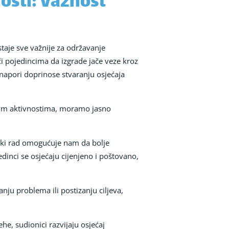
osti: Važnost
taje sve važnije za održavanje
i pojedincima da izgrade jače veze kroz
 napori doprinose stvaranju osjećaja
čkim aktivnostima, moramo jasno
ski rad omogućuje nam da bolje
inci se osjećaju cijenjeno i poštovano,
anju problema ili postizanju ciljeva,
e, sudionici razvijaju osjećaj