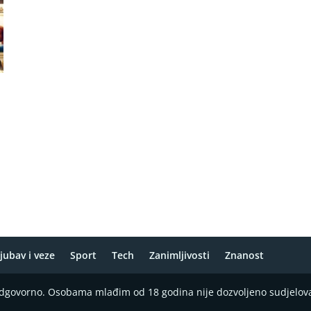
jubav i veze
Sport
Tech
Zanimljivosti
Znanost
 odgovorno. Osobama mlađim od 18 godina nije dozvoljeno sudjelov