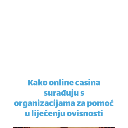
Kako online casina
surađuju s
organizacijama za pomoć
u liječenju ovisnosti