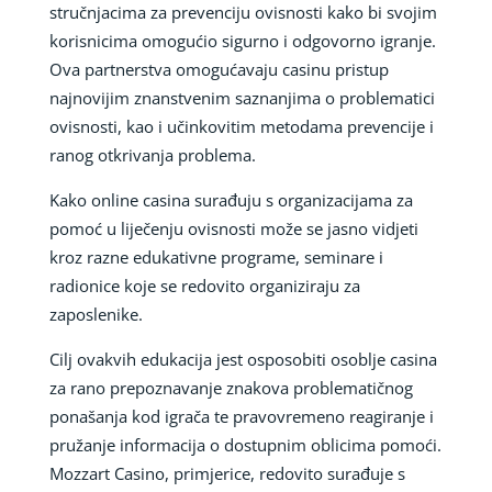
stručnjacima za prevenciju ovisnosti kako bi svojim
korisnicima omogućio sigurno i odgovorno igranje.
Ova partnerstva omogućavaju casinu pristup
najnovijim znanstvenim saznanjima o problematici
ovisnosti, kao i učinkovitim metodama prevencije i
ranog otkrivanja problema.
Kako online casina surađuju s organizacijama za
pomoć u liječenju ovisnosti može se jasno vidjeti
kroz razne edukativne programe, seminare i
radionice koje se redovito organiziraju za
zaposlenike.
Cilj ovakvih edukacija jest osposobiti osoblje casina
za rano prepoznavanje znakova problematičnog
ponašanja kod igrača te pravovremeno reagiranje i
pružanje informacija o dostupnim oblicima pomoći.
Mozzart Casino, primjerice, redovito surađuje s