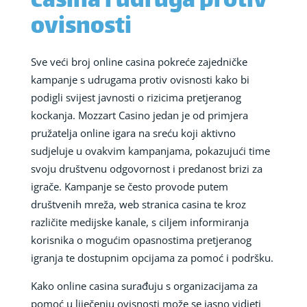
casina i udruga protiv
ovisnosti
Sve veći broj online casina pokreće zajedničke
kampanje s udrugama protiv ovisnosti kako bi
podigli svijest javnosti o rizicima pretjeranog
kockanja. Mozzart Casino jedan je od primjera
pružatelja online igara na sreću koji aktivno
sudjeluje u ovakvim kampanjama, pokazujući time
svoju društvenu odgovornost i predanost brizi za
igrače. Kampanje se često provode putem
društvenih mreža, web stranica casina te kroz
različite medijske kanale, s ciljem informiranja
korisnika o mogućim opasnostima pretjeranog
igranja te dostupnim opcijama za pomoć i podršku.
Kako online casina surađuju s organizacijama za
pomoć u liječenju ovisnosti može se jasno vidjeti