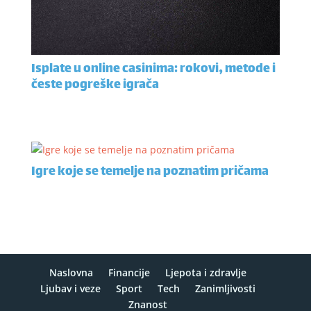
Isplate u online casinima: rokovi, metode i
česte pogreške igrača
Igre koje se temelje na poznatim pričama
Naslovna
Financije
Ljepota i zdravlje
Ljubav i veze
Sport
Tech
Zanimljivosti
Znanost