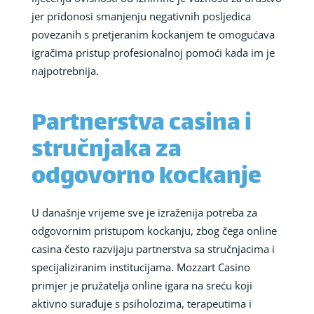
jer pridonosi smanjenju negativnih posljedica
povezanih s pretjeranim kockanjem te omogućava
igračima pristup profesionalnoj pomoći kada im je
najpotrebnija.
Partnerstva casina i
stručnjaka za
odgovorno kockanje
U današnje vrijeme sve je izraženija potreba za
odgovornim pristupom kockanju, zbog čega online
casina često razvijaju partnerstva sa stručnjacima i
specijaliziranim institucijama. Mozzart Casino
primjer je pružatelja online igara na sreću koji
aktivno surađuje s psiholozima, terapeutima i