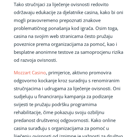
Tako stručnjaci za liječenje ovisnosti redovito
održavaju edukacije za djelatnike casina, kako bi oni
mogli pravovremeno prepoznati znakove
problematičnog ponašanja kod igrača. Osim toga,
casina na svojim web stranicama često pružaju
poveznice prema organizacijama za pomoć, kao i
besplatne anonimne testove za samoprocjenu rizika
od razvoja ovisnosti.
Mozzart Casino
, primjerice, aktivno promovira
odgovorno kockanje kroz suradnju s renomiranim
stručnjacima i udrugama za liječenje ovisnosti. Oni
sudjeluju u financiranju kampanja za podizanje
svijesti te pružaju podršku programima
rehabilitacije, čime pokazuju svoju ozbiljnu
predanost društvenoj odgovornosti. Kako online
casina surađuju s organizacijama za pomoć u
liječenju ovisnosti od iznimne je važnosti za društvo