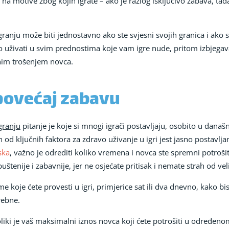
a motive zbog kojih igrate – ako je razlog isključivo zabava, tada
 igranju može biti jednostavno ako ste svjesni svojih granica i ak
o uživati u svim prednostima koje vam igre nude, pritom izbjega
nim trošenjem novca.
 povećaj zabavu
igranju
pitanje je koje si mnogi igrači postavljaju, osobito u dana
d ključnih faktora za zdravo uživanje u igri jest jasno postavljanj
ska
, važno je odrediti koliko vremena i novca ste spremni potrošiti
puštenije i zabavnije, jer ne osjećate pritisak i nemate strah od vel
e koje ćete provesti u igri, primjerice sat ili dva dnevno, kako bi
rebne.
oliki je vaš maksimalni iznos novca koji ćete potrošiti u određenom