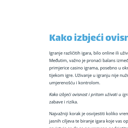
Kako izbjeći ovisn
Igranje različitih igara, bilo online il
Međutim, važno je pronaći balans izmeđ
primjerice casino igrama, posebno u okru
tijekom igre. Uživanje u igranju nije 
umjerenošću i kontrolom.
Kako izbjeći ovisnost i pritom uživati u ig
zabave i rizika.
Najvažniji korak je osvijestiti koliko vre
jasnih ciljeva te biranje igara koje vas 