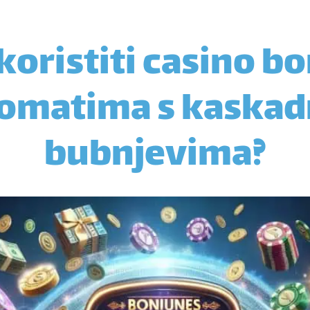
koristiti casino b
omatima s kaska
bubnjevima?