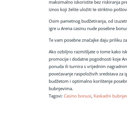
maksimalno iskoristite bez riskiranja pre
iznos koji želite uložiti te striktno poštov
Osim pametnog budžetiranja, od izuzetn
igre u Arena casinu nude posebne bonus i
Te vam posebne značajke daju priliku za
Ako ozbiljno razmišljate o tome kako i
promocije i dodatne pogodnosti koje Ar
ponuda ili turnira s vrijednim nagrad
povećavanje raspoloživih sredstava za ig
budžetom i optimalno korištenje posebn
bubnjevima.
Tagovi:
Casino bonusi
,
Kaskadni bubnje