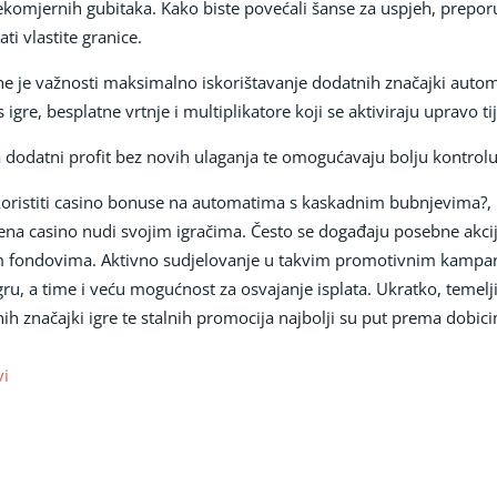
komjernih gubitaka. Kako biste povećali šanse za uspjeh, preporučlj
ati vlastite granice.
e je važnosti maksimalno iskorištavanje dodatnih značajki aut
gre, besplatne vrtnje i multiplikatore koji se aktiviraju upravo 
 dodatni profit bez novih ulaganja te omogućavaju bolju kontrol
skoristiti casino bonuse na automatima s kaskadnim bubnjevima?, 
ena casino nudi svojim igračima. Često se događaju posebne akci
nim fondovima. Aktivno sudjelovanje u takvim promotivnim kam
ru, a time i veću mogućnost za osvajanje isplata. Ukratko, temelji
ih značajki igre te stalnih promocija najbolji su put prema dob
vi