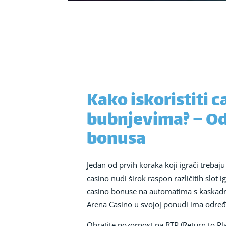
Kako iskoristiti
bubnjevima? – Od
bonusa
Jedan od prvih koraka koji igrači trebaj
casino nudi širok raspon različitih slot 
casino bonuse na automatima s kaskadnim
Arena Casino u svojoj ponudi ima odre
Obratite pozornost na RTP (Return to Pla