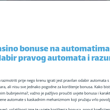
 casino bonuse na automatim
abir pravog automata i razu
u razmotriti prije nego krenu igrati jest pravilan odabir automata
igara, ali nisu sve jednako pogodne za korištenje bonusa. Kako bist
 bubnjevima?, važno je pažljivo proučiti uvjete bonusa i karakter
đene automate s kaskadnim mehanizmom koji pružaju vrlo povoljn
yer), volatilnost igre te uvjete korištenja bonusa, poput koeficij