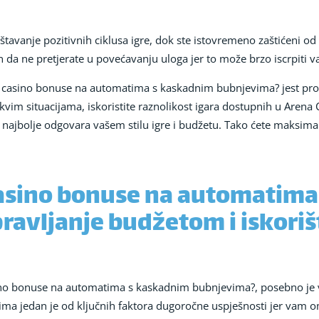
avanje pozitivnih ciklusa igre, dok ste istovremeno zaštićeni od v
zan da ne pretjerate u povećavanju uloga jer to može brzo iscrpiti 
iti casino bonuse na automatima s kaskadnim bubnjevima? jest pro
vim situacijama, iskoristite raznolikost igara dostupnih u Arena Ca
 najbolje odgovara vašem stilu igre i budžetu. Tako ćete maksimal
 casino bonuse na automatim
ravljanje budžetom i iskori
asino bonuse na automatima s kaskadnim bubnjevima?, posebno je 
ma jedan je od ključnih faktora dugoročne uspješnosti jer vam o