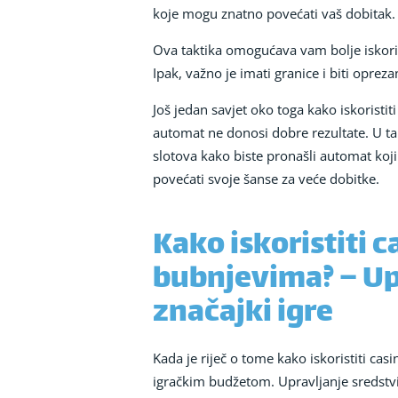
koje mogu znatno povećati vaš dobitak.
Ova taktika omogućava vam bolje iskorišt
Ipak, važno je imati granice i biti opre
Još jedan savjet oko toga kako iskorist
automat ne donosi dobre rezultate. U tak
slotova kako biste pronašli automat koji
povećati svoje šanse za veće dobitke.
Kako iskoristiti
bubnjevima? – Up
značajki igre
Kada je riječ o tome kako iskoristiti c
igračkim budžetom. Upravljanje sredstvi