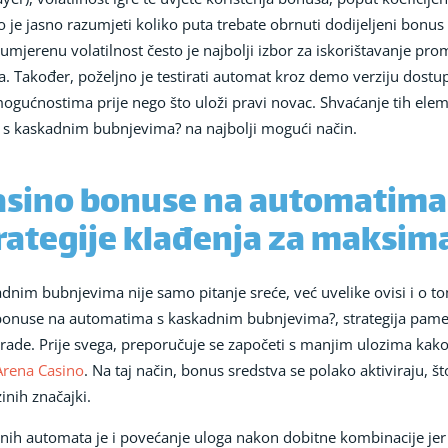
no je jasno razumjeti koliko puta trebate obrnuti dodijeljeni bonus 
umjerenu volatilnost često je najbolji izbor za iskorištavanje prom
ta. Također, poželjno je testirati automat kroz demo verziju dost
mogućnostima prije nego što uloži pravi novac. Shvaćanje tih ele
a s kaskadnim bubnjevima? na najbolji mogući način.
 casino bonuse na automatim
rategije klađenja za maksima
nim bubnjevima nije samo pitanje sreće, već uvelike ovisi i o tom
o bonuse na automatima s kaskadnim bubnjevima?, strategija pame
arade. Prije svega, preporučuje se započeti s manjim ulozima kak
Arena Casino
. Na taj način, bonus sredstva se polako aktiviraju, 
inih značajki.
dnih automata je i povećanje uloga nakon dobitne kombinacije jer