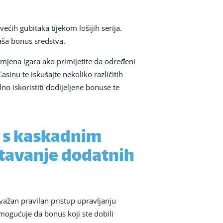
ećih gubitaka tijekom lošijih serija.
vaša bonus sredstva.
mjena igara ako primijetite da određeni
sinu te iskušajte nekoliko različitih
no iskoristiti dodijeljene bonuse te
a s kaskadnim
štavanje dodatnih
važan pravilan pristup upravljanju
mogućuje da bonus koji ste dobili