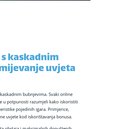
a s kaskadnim
mijevanje uvjeta
 s kaskadnim bubnjevima. Svaki online
e u potpunosti razumjeli kako iskoristiti
istike pojedinih igara. Primjerice,
e uvjete kod iskorištavanja bonusa.
enta obrtaja i maksimalnih dopuštenih