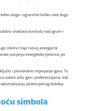
edite uloge i ograničite koliko ćete dugo
dodatno olakšava kontrolu nad igrom i
ugo obično traje razvoj energije te
avate punjenju energetske ljestvice, jer
ključiti i povremeno mijenjanje igara. To
a vašem stilu igre i preferencijama. Vaš
a maksimalizaciju potencijalnog dobitka.
moću simbola