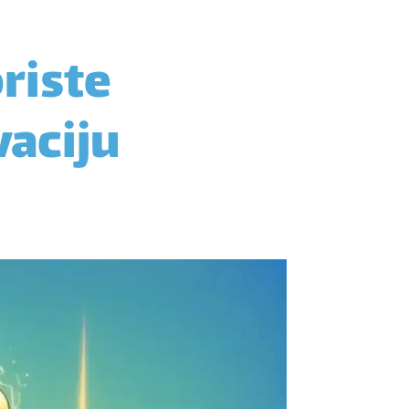
oriste
vaciju