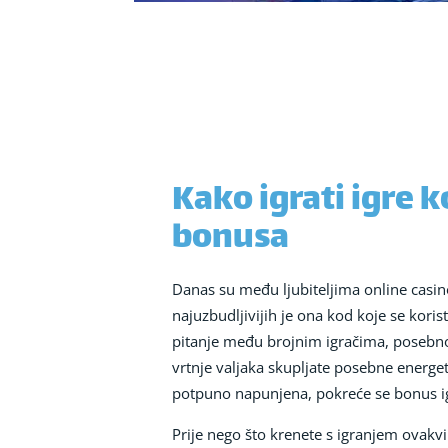
Kako igrati igre k
bonusa
Danas su među ljubiteljima online casin
najuzbudljivijih je ona kod koje se koris
pitanje među brojnim igračima, posebno o
vrtnje valjaka skupljate posebne energet
potpuno napunjena, pokreće se bonus igr
Prije nego što krenete s igranjem ovakvih 