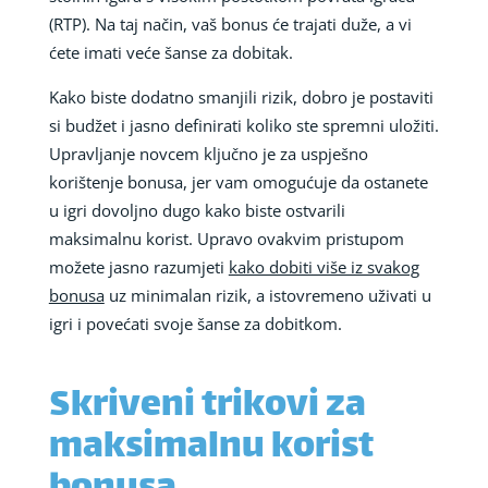
(RTP). Na taj način, vaš bonus će trajati duže, a vi
ćete imati veće šanse za dobitak.
Kako biste dodatno smanjili rizik, dobro je postaviti
si budžet i jasno definirati koliko ste spremni uložiti.
Upravljanje novcem ključno je za uspješno
korištenje bonusa, jer vam omogućuje da ostanete
u igri dovoljno dugo kako biste ostvarili
maksimalnu korist. Upravo ovakvim pristupom
možete jasno razumjeti
kako dobiti više iz svakog
bonusa
uz minimalan rizik, a istovremeno uživati u
igri i povećati svoje šanse za dobitkom.
Skriveni trikovi za
maksimalnu korist