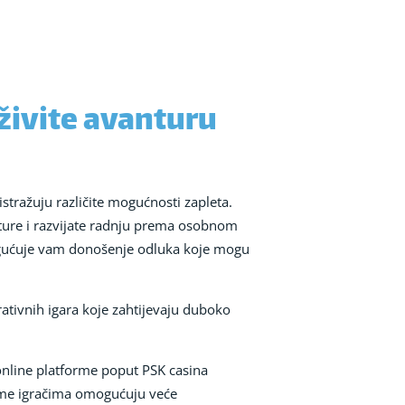
oživite avanturu
stražuju različite mogućnosti zapleta.
nture i razvijate radnju prema osobnom
mogućuje vam donošenje odluka koje mogu
arativnih igara koje zahtijevaju duboko
online platforme poput PSK casina
 čime igračima omogućuju veće