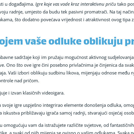
sti u događajima.
Igre koje vas vode kroz interaktivnu priču
tako post
azvoju radnje, umjesto da budu tek pasivni promatrači. Na taj način
kama, što dodatno povećava vrijednost i atraktivnost ovog tipa 
 kojem vaše odluke oblikuju p
 zabavne sadržaje koji im pružaju mogućnost aktivnog sudjelovanja
ve. Ono što ove igre čini posebno privlačnima je činjenica da sva
đaja. Vaši izbori oblikuju sudbinu likova, mijenjaju odnose među nj
ontrole nad pričom.
uje i izvan klasičnih videoigara.
e u svoje igre uspješno integrirao elemente donošenja odluka, omo
na iskustva približavaju igrača samoj radnji, stvarajući osjećaj os
u omogućuju vam da istražujete različite svjetove, od fantastičnih
tike, a svaki od njih mijenja se ovisno o vašim odlukama. Svaka n