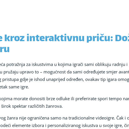
e kroz interaktivnu priču: D
oru
ća potražnja za iskustvima u kojima igrači sami oblikuju radnju i i
riču pružaju upravo to – mogućnost da sami određujete smjer ava
g pristupa gdje je ishod unaprijed određen, ovakav tip igara o
šetak same igre.
u kojima morate donositi brze odluke ili preferirate spori tempo n
širok spektar različitih žanrova.
og žanra nije ograničena samo na tradicionalne videoigre. Čak i 
uvodeći elemente izbora i personaliziranog iskustva u svoje igre,