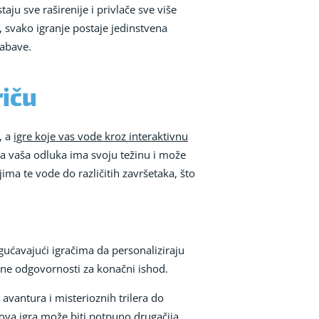
aju sve raširenije i privlače sve više
, svako igranje postaje jedinstvena
zabave.
riču
, a
igre koje vas vode kroz interaktivnu
ka vaša odluka ima svoju težinu i može
ima te vode do različitih završetaka, što
gućavajući igračima da personaliziraju
obne odgovornosti za konačni ishod.
 avantura i misterioznih trilera do
ova igra može biti potpuno drugačija,