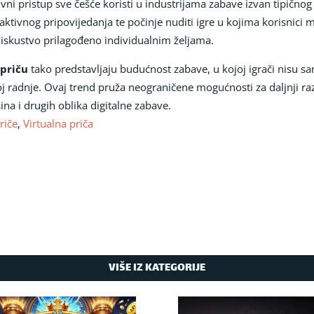
tivni pristup sve češće koristi u industrijama zabave izvan tipičnog
ktivnog pripovijedanja te počinje nuditi igre u kojima korisnici m
no iskustvo prilagođeno individualnim željama.
 priču
tako predstavljaju budućnost zabave, u kojoj igrači nisu sa
 radnje. Ovaj trend pruža neograničene mogućnosti za daljnji razv
na i drugih oblika digitalne zabave.
riče
,
Virtualna priča
VIŠE IZ KATEGORIJE