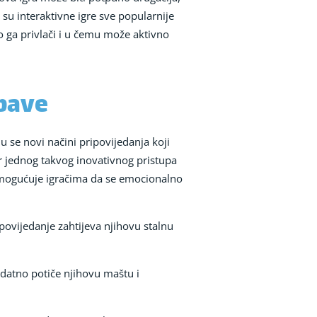
 su interaktivne igre sve popularnije
o ga privlači i u čemu može aktivno
abave
 se novi načini pripovijedanja koji
er jednog takvog inovativnog pristupa
 omogućuje igračima da se emocionalno
ipovijedanje zahtijeva njihovu stalnu
dodatno potiče njihovu maštu i