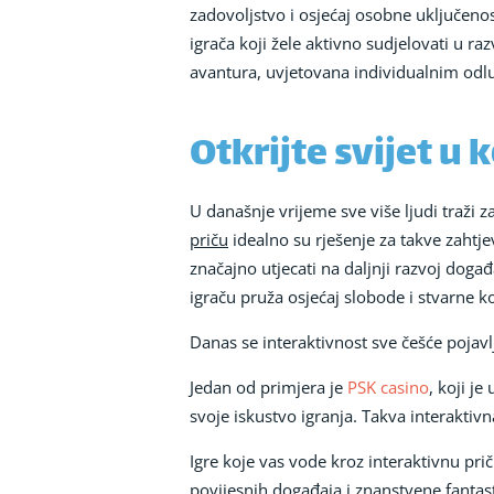
zadovoljstvo i osjećaj osobne uključeno
igrača koji žele aktivno sudjelovati u r
avantura, uvjetovana individualnim odlu
Otkrijte svijet u
U današnje vrijeme sve više ljudi traži
priču
idealno su rješenje za takve zahtje
značajno utjecati na daljnji razvoj doga
igraču pruža osjećaj slobode i stvarne k
Danas se interaktivnost sve češće pojavlj
Jedan od primjera je
PSK casino
, koji j
svoje iskustvo igranja. Takva interaktiv
Igre koje vas vode kroz interaktivnu prič
povijesnih događaja i znanstvene fantas