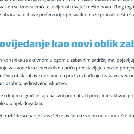
 vas da se iznova vraćate, uvijek otkrivajući nešto novo. Zbog toga
 obzira na njihove preferencije, jer svatko može pronaći nešto št
ovijedanje kao novi oblik z
 korisnika za aktivnom ulogom u zabavnim sadržajima, pojavljuju
re koje vas vode kroz interaktivnu priču predstavljaju upravo primj
eta. Ovaj oblik zabave ne samo da pruža uzbuđenje i zabavu, već
ući osobno, jedinstveno iskustvo.
e u kojima igrači ostaju pasivni promatrači priče, interaktivno pr
ikuju tijek događaja.
eti različite scenarije i završetke ovisno o svojim odlukama, što 