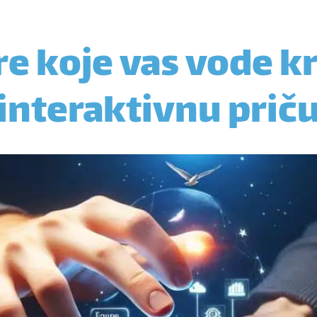
re koje vas vode k
interaktivnu prič