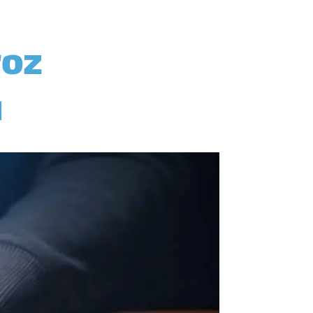
roz
u