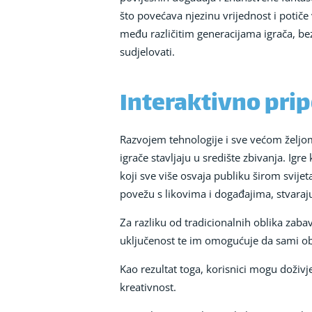
što povećava njezinu vrijednost i potiče
među različitim generacijama igrača, bez
sudjelovati.
Interaktivno prip
Razvojem tehnologije i sve većom željom
igrače stavljaju u središte zbivanja. Ig
koji sve više osvaja publiku širom svij
povežu s likovima i događajima, stvaraj
Za razliku od tradicionalnih oblika zabav
uključenost te im omogućuje da sami obl
Kao rezultat toga, korisnici mogu doživj
kreativnost.