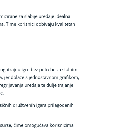
mizirane za slabije uređaje idealna
a. Time korisnici dobivaju kvalitetan
 dugotrajnu igru bez potrebe za stalnim
ga, jer dolaze s jednostavnom grafikom,
rijavanja uređaja te dulje trajanje
e.
asičnih društvenih igara prilagođenih
 resurse, čime omogućava korisnicima