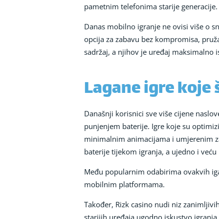
pametnim telefonima starije generacije.
Danas mobilno igranje ne ovisi više o sn
opcija za zabavu bez kompromisa, pružaju
sadržaj, a njihov je uređaj maksimalno i
Lagane igre koje 
Današnji korisnici sve više cijene naslo
punjenjem baterije. Igre koje su optimiz
minimalnim animacijama i umjerenim zah
baterije tijekom igranja, a ujedno i veću
Među popularnim odabirima ovakvih igara 
mobilnim platformama.
Također, Rizk casino nudi niz zanimljivi
starijih uređaja ugodno iskustvo igranja 