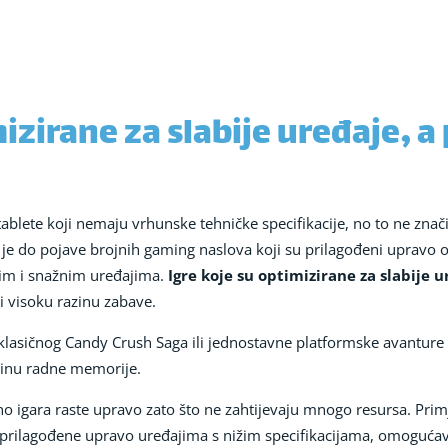
mizirane za slabije uređaje, a
tablete koji nemaju vrhunske tehničke specifikacije, no to ne znač
 je do pojave brojnih gaming naslova koji su prilagođeni upravo
pim i snažnim uređajima.
Igre koje su optimizirane za slabije 
i visoku razinu zabave.
klasičnog Candy Crush Saga ili jednostavne platformske avanture k
činu radne memorije.
 igara raste upravo zato što ne zahtijevaju mnogo resursa. Primje
e prilagođene upravo uređajima s nižim specifikacijama, omogućava