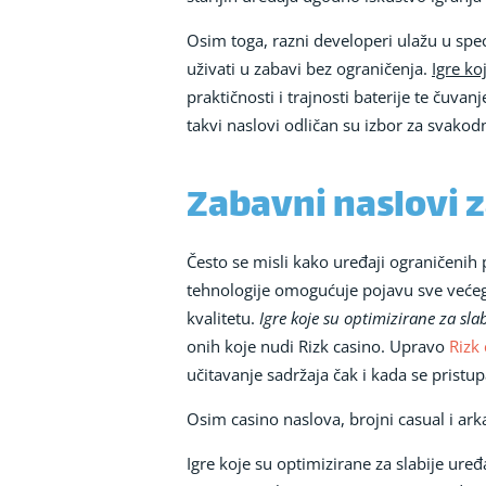
Osim toga, razni developeri ulažu u spec
uživati u zabavi bez ograničenja.
Igre ko
praktičnosti i trajnosti baterije te čuv
takvi naslovi odličan su izbor za svakod
Zabavni naslovi 
Često se misli kako uređaji ograničenih
tehnologije omogućuje pojavu sve većeg b
kvalitetu.
Igre koje su optimizirane za sla
onih koje nudi Rizk casino. Upravo
Rizk
učitavanje sadržaja čak i kada se pristupa
Osim casino naslova, brojni casual i ar
Igre koje su optimizirane za slabije ure