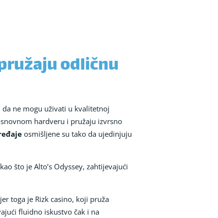
 pružaju odličnu
i da ne mogu uživati u kvalitetnoj
 osnovnom hardveru i pružaju izvrsno
uređaje
osmišljene su tako da ujedinjuju
ao što je Alto’s Odyssey, zahtijevajući
r toga je Rizk casino, koji pruža
jući fluidno iskustvo čak i na