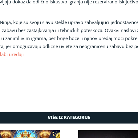
vljaju dokaz da odlično iskustvo igranja nije rezervirano isključiv
 Ninja, koje su svoju slavu stekle upravo zahvaljujući jednostavno
bavu bez zastajkivanja ili tehničkih poteškoća. Ovakvi naslovi znač
u zanimljivim igrama, bez brige hoće li njihov uređaj moći pokre
igara, jer omogućavaju odlične uvjete za neograničenu zabavu bez
labi uređaji
VIŠE IZ KATEGORIJE