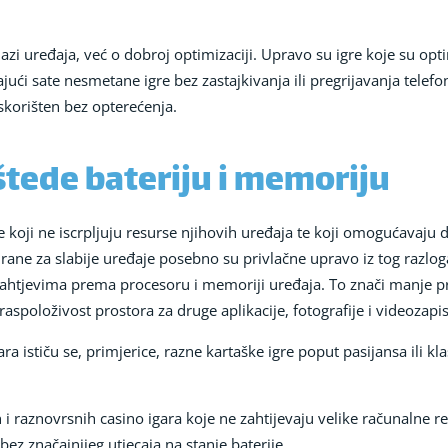
azi uređaja, već o dobroj optimizaciji. Upravo su igre koje su opti
ći sate nesmetane igre bez zastajkivanja ili pregrijavanja telefon
skorišten bez opterećenja.
štede bateriju i memoriju
ve koji ne iscrpljuju resurse njihovih uređaja te koji omogućavaju
irane za slabije uređaje posebno su privlačne upravo iz tog razlo
tjevima prema procesoru i memoriji uređaja. To znači manje preg
 raspoloživost prostora za druge aplikacije, fotografije i videozapis
ističu se, primjerice, razne kartaške igre poput pasijansa ili kl
h i raznovrsnih casino igara koje ne zahtijevaju velike računalne
bez značajnijeg utjecaja na stanje baterije.