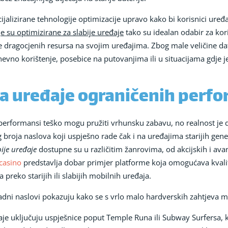
ijalizirane tehnologije optimizacije upravo kako bi korisnici ure
je su optimizirane za slabije uređaje
tako su idealan odabir za kor
anje dragocjenih resursa na svojim uređajima. Zbog male veličine d
nevno korištenje, posebice na putovanjima ili u situacijama gdje 
za uređaje ograničenih perf
 performansi teško mogu pružiti vrhunsku zabavu, no realnost je 
roja naslova koji uspješno rade čak i na uređajima starijih genera
bije uređaje
dostupne su u različitim žanrovima, od akcijskih i avan
 casino
predstavlja dobar primjer platforme koja omogućava kvalit
 preko starijih ili slabijih mobilnih uređaja.
kadni naslovi pokazuju kako se s vrlo malo hardverskih zahtjeva
đaje uključuju uspješnice poput Temple Runa ili Subway Surfersa, k