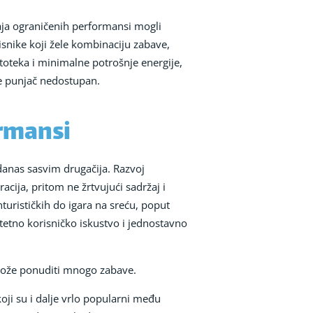
đaja ograničenih performansi mogli
isnike koji žele kombinaciju zabave,
atoteka i minimalne potrošnje energije,
je punjač nedostupan.
ormansi
danas sasvim drugačija. Razvoj
cija, pritom ne žrtvujući sadržaj i
turističkih do igara na sreću, poput
etno korisničko iskustvo i jednostavno
 može ponuditi mnogo zabave.
oji su i dalje vrlo popularni među