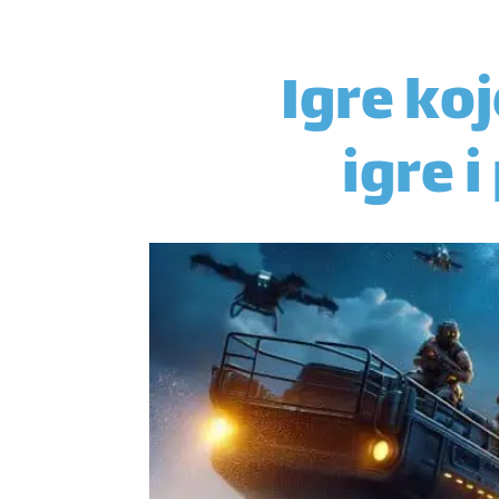
Igre ko
igre 