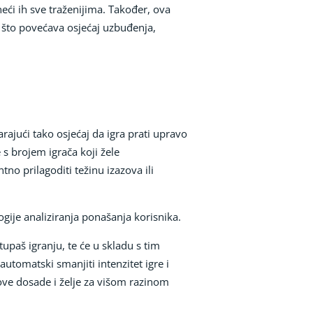
neći ih sve traženijima. Također, ova
i, što povećava osjećaj uzbuđenja,
varajući tako osjećaj da igra prati upravo
 s brojem igrača koji žele
tno prilagoditi težinu izazova ili
gije analiziranja ponašanja korisnika.
tupaš igranju, te će u skladu s tim
automatski smanjiti intenzitet igre i
ove dosade i želje za višom razinom