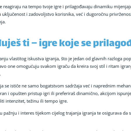
 reagiraju na tempo tvoje igre i prilagođavaju dinamiku mijenjaju
uključenost i zadovoljstvo korisnika, već i dugoročnu privrženost
ja.
ješ ti – igre koje se prilago
nju vlastitog iskustva igranja, što je jedan od glavnih razloga po
avo one omogućuju svakom igraču da kreira svoj stil i ritam igranj
.
koja se ističe ne samo bogatstvom sadržaja već i naprednim meha
ran i opušten pristup igri ili preferiraš dinamično, akcijom ispun
ti intenzitet, težinu ili tempo igre.
 pažnju i interes tijekom cijelog trajanja igranja te osigurava da s