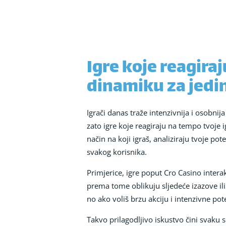
Igre koje reagira
dinamiku za jedi
Igrači danas traže intenzivnija i osobni
zato igre koje reagiraju na tempo tvoje
način na koji igraš, analiziraju tvoje pot
svakog korisnika.
Primjerice, igre poput Cro Casino intera
prema tome oblikuju sljedeće izazove ili n
no ako voliš brzu akciju i intenzivne pot
Takvo prilagodljivo iskustvo čini svaku