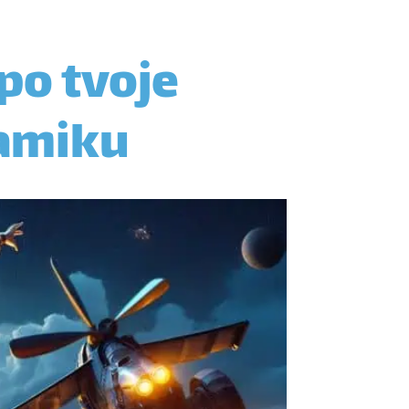
po tvoje
namiku