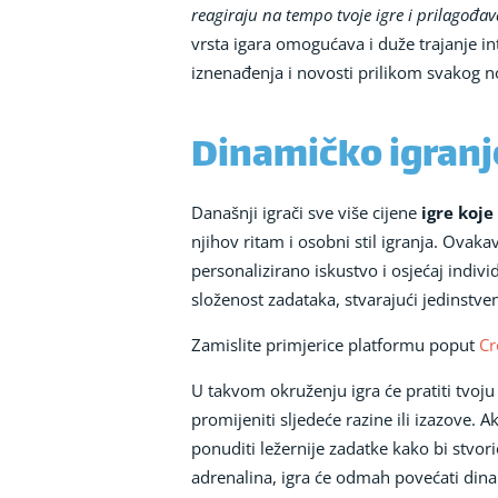
reagiraju na tempo tvoje igre i prilagođa
vrsta igara omogućava i duže trajanje int
iznenađenja i novosti prilikom svakog n
Dinamičko igranje
Današnji igrači sve više cijene
igre koje
njihov ritam i osobni stil igranja. Ovaka
personalizirano iskustvo i osjećaj indivi
složenost zadataka, stvarajući jedinstve
Zamislite primjerice platformu poput
Cr
U takvom okruženju igra će pratiti tvoju 
promijeniti sljedeće razine ili izazove. A
ponuditi ležernije zadatke kako bi stvo
adrenalina, igra će odmah povećati dinam