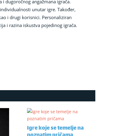
a i dugoročnog angažmana igrača.
ndividualnosti unutar igre. Također,
ao i drugi korisnici. Personaliziran
ija i razina iskustva pojedinog igrača.
Igre koje se temelje na
poznatim pričama