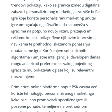
trendovi pokazuju kako se granica između digitalne
zabave i personaliziranog marketinga sve više briše.
Igre koje koriste personalizirani marketing unutar
igre omogućuju oglašivačima da se povežu s
igračima na potpuno novoj razini, pružajući im
reklame koje su prilagođene njihovim interesima,
navikama te prethodno iskazanom ponašanju
unutar same igre. Korištenjem sofisticiranih
algoritama i umjetne inteligencije, developeri danas
mogu analizirati preferencije svakog pojedinog
igrača te mu prikazivati oglase koji su relevantni
upravo njemu.
Primjerice, online platforme poput PSK casina već
koriste tehnologiju personaliziranog marketinga
kako bi ciljano promovirali specifične igre ili
posebne ponude, temeljene na prethodnom