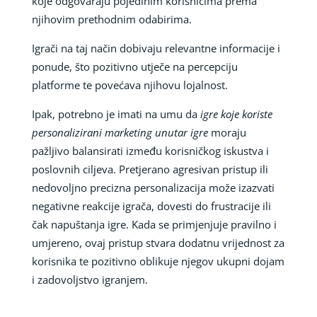
koje odgovaraju pojedinim korisnicima prema
njihovim prethodnim odabirima.
Igrači na taj način dobivaju relevantne informacije i
ponude, što pozitivno utječe na percepciju
platforme te povećava njihovu lojalnost.
Ipak, potrebno je imati na umu da
igre koje koriste
personalizirani marketing unutar igre
moraju
pažljivo balansirati između korisničkog iskustva i
poslovnih ciljeva. Pretjerano agresivan pristup ili
nedovoljno precizna personalizacija može izazvati
negativne reakcije igrača, dovesti do frustracije ili
čak napuštanja igre. Kada se primjenjuje pravilno i
umjereno, ovaj pristup stvara dodatnu vrijednost za
korisnika te pozitivno oblikuje njegov ukupni dojam
i zadovoljstvo igranjem.