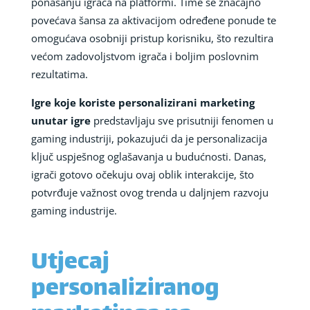
ponašanju igrača na platformi. Time se značajno
povećava šansa za aktivacijom određene ponude te
omogućava osobniji pristup korisniku, što rezultira
većom zadovoljstvom igrača i boljim poslovnim
rezultatima.
Igre koje koriste personalizirani marketing
unutar igre
predstavljaju sve prisutniji fenomen u
gaming industriji, pokazujući da je personalizacija
ključ uspješnog oglašavanja u budućnosti. Danas,
igrači gotovo očekuju ovaj oblik interakcije, što
potvrđuje važnost ovog trenda u daljnjem razvoju
gaming industrije.
Utjecaj
personaliziranog