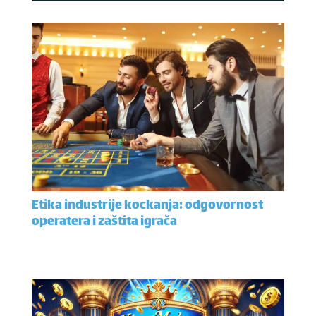
Etika industrije kockanja: odgovornost
operatera i zaštita igrača