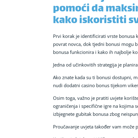
pomoći da maksim
kako iskoristiti 
Prvi korak je identificirati vrste bonus
povrat novca, dok tjedni bonusi mogu bit
bonusa funkcionira i kako ih najbolje kori
Jedna od učinkovitih strategija je plan
Ako znate kada su ti bonusi dostupni, mo
nudi dodatni casino bonus tijekom vikend
Osim toga, važno je pratiti uvjete koriš
ograničenja i specifične igre na kojima 
izbjegnete gubitak bonusa zbog neispunj
Proučavanje uvjeta također vam može pom