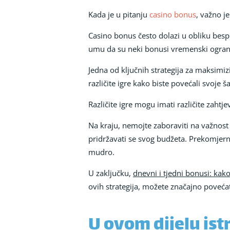
Kada je u pitanju
casino bonus
, važno j
Casino bonus često dolazi u obliku bespl
umu da su neki bonusi vremenski ograničen
Jedna od ključnih strategija za maksimizi
različite igre kako biste povećali svoje š
Različite igre mogu imati različite zaht
Na kraju, nemojte zaboraviti na važnost 
pridržavati se svog budžeta. Prekomjern
mudro.
U zaključku,
dnevni i tjedni bonusi: kako 
ovih strategija, možete značajno povećat
U ovom dijelu ist