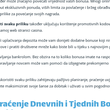
kođer može značajno povećati vrijednost vaših bonusa. Mnogi onlin
 ekskluzivnih ponuda, viših limita za povlačenje i bržeg obrađiv
ilike za povećanje svojih nagrada.
ti svaku priliku
također uključuju korištenje promotivnih kodova
samoj web stranici casina.
ili uplaćivanja depozita može vam donijeti dodatne bonuse koji ni
ove i pratiti društvene mreže kako biste bili u tijeku s najnovij
ljanja bankrolom. Bez obzira na to koliko bonusa imate na raspola
pravljanje novcem može vam pomoći da izbjegnete prekomjerno kla
koristiti svaku priliku zahtijevaju pažljivo planiranje, praćenje uvj
ete maksimizirati svoje šanse za dobitak i uživati u svim pogodn
 Praćenje Dnevnih i Tjednih 