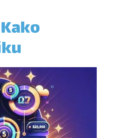
: Kako
iku