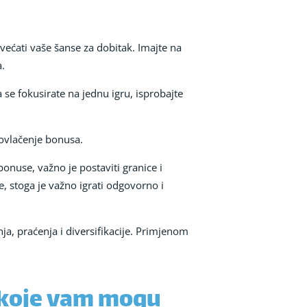
većati vaše šanse za dobitak. Imajte na
a.
 se fokusirate na jednu igru, isprobajte
povlačenje bonusa.
onuse, važno je postaviti granice i
, stoga je važno igrati odgovorno i
ja, praćenja i diversifikacije. Primjenom
e koje vam mogu