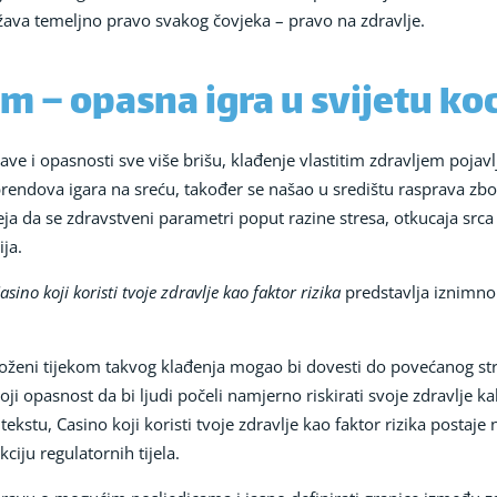
ožava temeljno pravo svakog čovjeka – pravo na zdravlje.
m – opasna igra u svijetu ko
ve i opasnosti sve više brišu, klađenje vlastitim zdravljem pojav
brendova igara na sreću, također se našao u središtu rasprava zb
a da se zdravstveni parametri poput razine stresa, otkucaja srca i
ja.
asino koji koristi tvoje zdravlje kao faktor rizika
predstavlja iznimno
 izloženi tijekom takvog klađenja mogao bi dovesti do povećanog str
 opasnost da bi ljudi počeli namjerno riskirati svoje zdravlje kako
kstu, Casino koji koristi tvoje zdravlje kao faktor rizika postaje
ciju regulatornih tijela.