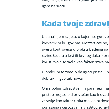
igara na sreću.
Kada tvoje zdravl
U današnjem svijetu, u kojem se gotovo 
kockarskim krugovima. Mozzart casino, 
uvesti kontroverznu praksu klađenja na 
razine šećera u krvi ili krvnog tlaka, ko
koristi tvoje zdravlje kao faktor rizika
mog
U praksi bi to značilo da igrači pristaju
dobitak ili gubitak novca.
Oni s boljim zdravstvenim parametrima im
pristup mogao biti privlačan kao inovacij
zdravlje kao faktor rizika mogao bi dove
ponašanja i ugrožavanje vlastitog zdra