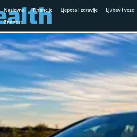
Naslovna
Financije
Ljepota i zdravlje
Ljubav i veze
Znanost