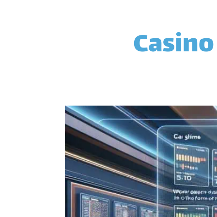
Casino 