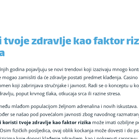
i tvoje zdravlje kao faktor ri
a
ednjih godina pojavljuju se novi trendovi koji izazivaju mnogo ko
 mogao zamisliti da će zdravlje postati predmet klađenja. Casino k
nomen koji zabrinjava stručnjake i javnost. Radi se o konceptu u 
ravlju, poput krvnog tlaka, otkucaja srca ili razine stresa.
 među mlađom populacijom željnom adrenalina i novih iskustava.
također se našao pod povećalom javnosti zbog navodnog razmatran
i koristi tvoje zdravlje kao faktor rizika
može imati ozbiljne po
 Osim fizičkih posljedica, ovaj oblik kockanja može dovesti i do ps
rizicima koje donosi klađenje zdravljem, kao i pokrenuti raspravu o