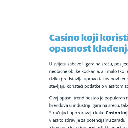
Casino koji korist
opasnost klađenj
U svijetu zabave i igara na sreću, poslj
neobične oblike kockanja, ali malo tko je
rizika predstavlja upravo takav novi fe
stavljaju koristeći podatke o vlastitom zd
Ovaj opasni trend postao je popularan
brendova u industriji igara na sreću, 
Stručnjaci upozoravaju kako
Casino koj
vlastito zdravlje za potencijalnu zaradu.
Zbog toga je važno osvijestiti javnost o 