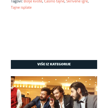
Tagovi:
Bolje kvote
,
Casino tajne
,
Skrivene igre
,
Tajne isplate
VIŠE IZ KATEGORIJE