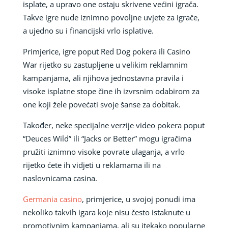
isplate, a upravo one ostaju skrivene većini igrača.
Takve igre nude iznimno povoljne uvjete za igrače,
a ujedno su i financijski vrlo isplative.
Primjerice, igre poput Red Dog pokera ili Casino
War rijetko su zastupljene u velikim reklamnim
kampanjama, ali njihova jednostavna pravila i
visoke isplatne stope čine ih izvrsnim odabirom za
one koji žele povećati svoje šanse za dobitak.
Također, neke specijalne verzije video pokera poput
“Deuces Wild” ili “Jacks or Better” mogu igračima
pružiti iznimno visoke povrate ulaganja, a vrlo
rijetko ćete ih vidjeti u reklamama ili na
naslovnicama casina.
Germania casino
, primjerice, u svojoj ponudi ima
nekoliko takvih igara koje nisu često istaknute u
promotivnim kampanjama, ali su itekako popularne