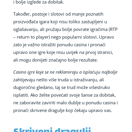
i bolje izglede za dobitak.
Također, postoje i slotovi od manje poznatih
proizvođača igara koji nisu toliko zastupljeni u
oglašavanju, ali pružaju bolje povrate igračima (RTP
– return to player) nego popularni slotovi. Upravo
zato je važno istražiti ponudu casina i pronaći
upravo one igre koje nisu uvijek na prvoj stranici,
ali mogu donijeti značajno bolje rezultate.
Casino igre koje se ne reklamiraju a isplaćuju najbolje
zahtijevaju nešto više truda u istraživanju, ali
dugoročno gledano, taj se trud može višestruko
isplatiti. Ako želite povećati svoje šanse za dobitak,
ne zaboravite zaviriti malo dublje u ponudu casina i
pronaći skrivene dragulje koji čekaju upravo vas.