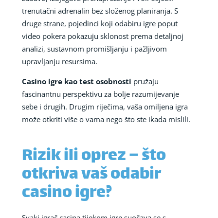
trenutačni adrenalin bez složenog planiranja. S
druge strane, pojedinci koji odabiru igre poput
video pokera pokazuju sklonost prema detaljnoj
analizi, sustavnom promišljanju i pažljivom
upravljanju resursima.
Casino igre kao test osobnosti
pružaju
fascinantnu perspektivu za bolje razumijevanje
sebe i drugih. Drugim riječima, vaša omiljena igra
može otkriti više o vama nego što ste ikada mislili.
Rizik ili oprez – što
otkriva vaš odabir
casino igre?
Svaki igrač casina tijekom igre suočava se s