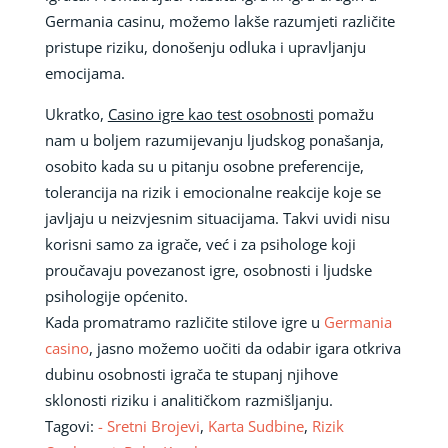
Germania casinu, možemo lakše razumjeti različite
pristupe riziku, donošenju odluka i upravljanju
emocijama.
Ukratko,
Casino igre kao test osobnosti
pomažu
nam u boljem razumijevanju ljudskog ponašanja,
osobito kada su u pitanju osobne preferencije,
tolerancija na rizik i emocionalne reakcije koje se
javljaju u neizvjesnim situacijama. Takvi uvidi nisu
korisni samo za igrače, već i za psihologe koji
proučavaju povezanost igre, osobnosti i ljudske
psihologije općenito.
Kada promatramo različite stilove igre u
Germania
casino
, jasno možemo uočiti da odabir igara otkriva
dubinu osobnosti igrača te stupanj njihove
sklonosti riziku i analitičkom razmišljanju.
Tagovi:
- Sretni Brojevi
,
Karta Sudbine
,
Rizik