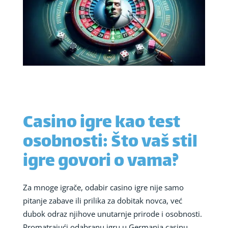
Casino igre kao test
osobnosti: Što vaš stil
igre govori o vama?
Za mnoge igrače, odabir casino igre nije samo
pitanje zabave ili prilika za dobitak novca, već
dubok odraz njihove unutarnje prirode i osobnosti.
Promatrajući odabranu igru u Germania casinu,