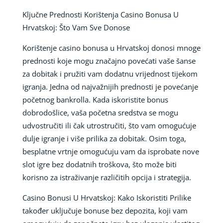
Ključne Prednosti Korištenja Casino Bonusa U
Hrvatskoj: Što Vam Sve Donose
Korištenje casino bonusa u Hrvatskoj donosi mnoge
prednosti koje mogu značajno povećati vaše šanse
za dobitak i pružiti vam dodatnu vrijednost tijekom
igranja. Jedna od najvažnijih prednosti je povećanje
početnog bankrolla. Kada iskoristite bonus
dobrodošlice, vaša početna sredstva se mogu
udvostručiti ili čak utrostručiti, što vam omogućuje
dulje igranje i više prilika za dobitak. Osim toga,
besplatne vrtnje omogućuju vam da isprobate nove
slot igre bez dodatnih troškova, što može biti
korisno za istraživanje različitih opcija i strategija.
Casino Bonusi U Hrvatskoj: Kako Iskoristiti Prilike
također uključuje bonuse bez depozita, koji vam