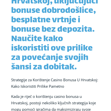
Hrvatskoj, uključujući
bonuse dobrodošlice,
besplatne vrtnje i
bonuse bez depozita.
Naučite kako
iskoristiti ove prilike
za povećanje svojih
šansi za dobitak.
Strategije za Korištenje Casino Bonusa U Hrvatskoj:
Kako Iskoristiti Prilike Pametno
Kada je riječ o korištenju casino bonusa u
Hrvatskoj, postoji nekoliko ključnih strategija koje
mogu pomoći igračima da maksimiziraju svoje