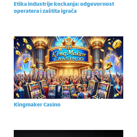
Etika industrije kockanja: odgovornost
operatera i zaštita igrača
Kingmaker Casino