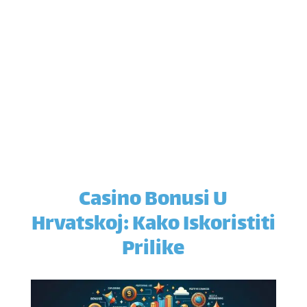
Casino Bonusi U
Hrvatskoj: Kako Iskoristiti
Prilike