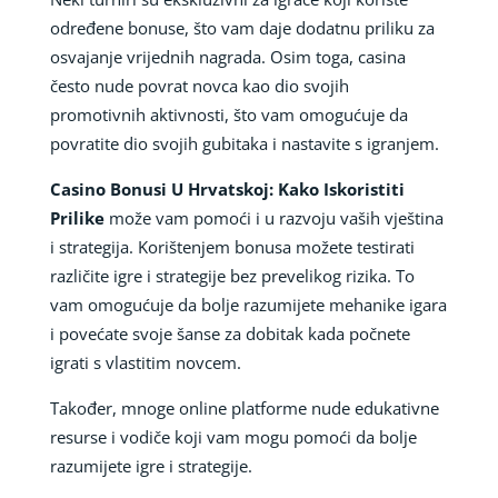
određene bonuse, što vam daje dodatnu priliku za
osvajanje vrijednih nagrada. Osim toga, casina
često nude povrat novca kao dio svojih
promotivnih aktivnosti, što vam omogućuje da
povratite dio svojih gubitaka i nastavite s igranjem.
Casino Bonusi U Hrvatskoj: Kako Iskoristiti
Prilike
može vam pomoći i u razvoju vaših vještina
i strategija. Korištenjem bonusa možete testirati
različite igre i strategije bez prevelikog rizika. To
vam omogućuje da bolje razumijete mehanike igara
i povećate svoje šanse za dobitak kada počnete
igrati s vlastitim novcem.
Također, mnoge online platforme nude edukativne
resurse i vodiče koji vam mogu pomoći da bolje
razumijete igre i strategije.