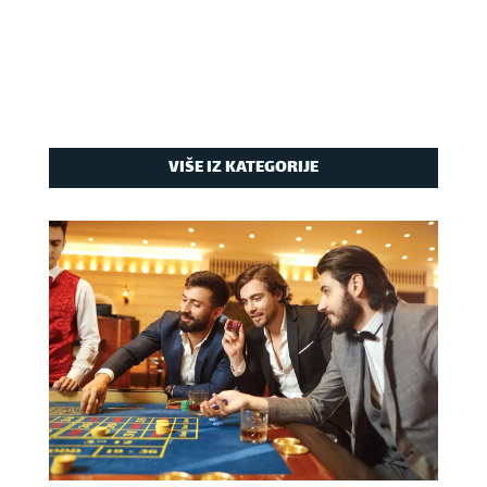
VIŠE IZ KATEGORIJE