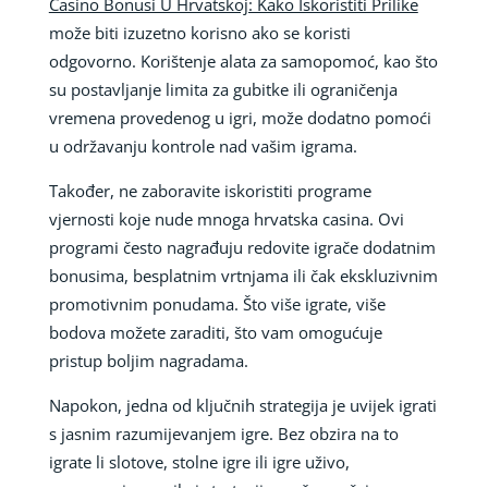
Casino Bonusi U Hrvatskoj: Kako Iskoristiti Prilike
može biti izuzetno korisno ako se koristi
odgovorno. Korištenje alata za samopomoć, kao što
su postavljanje limita za gubitke ili ograničenja
vremena provedenog u igri, može dodatno pomoći
u održavanju kontrole nad vašim igrama.
Također, ne zaboravite iskoristiti programe
vjernosti koje nude mnoga hrvatska casina. Ovi
programi često nagrađuju redovite igrače dodatnim
bonusima, besplatnim vrtnjama ili čak ekskluzivnim
promotivnim ponudama. Što više igrate, više
bodova možete zaraditi, što vam omogućuje
pristup boljim nagradama.
Napokon, jedna od ključnih strategija je uvijek igrati
s jasnim razumijevanjem igre. Bez obzira na to
igrate li slotove, stolne igre ili igre uživo,