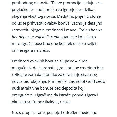
prethodnog depozita. Takve promocije djeluju vrlo
privlačno jer nude priliku za igranje bez rizika i
ulaganja vlastitog novca. Međutim, prije no što se
odlučite prihvatiti ovakav bonus, važno je detaljno
razmotriti njegove prednosti i mane.
Casino bonus
bez depozita vrijedi li truda
pitanje je koje često
muči igrače, posebno one koji tek ulaze u svijet
online igara na sreću.
Prednosti ovakvih bonusa su jasne – nude
mogućnost da isprobate igre u online casinima bez
rizika, te vam daju priliku za osvajanje stvarnog
novca bez ulaganja. Primjerice, Casino of Gold često
nudi atraktivne bonuse bez depozita koji
omogućavaju igračima da istraže ponudu igara i
okušaju sreću bez ikakvog rizika.
No, s druge strane, postoje i određeni nedostaci