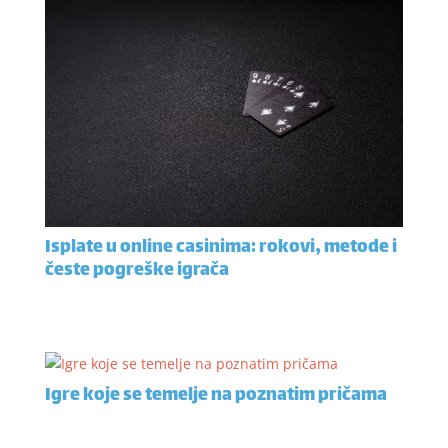
Isplate u online casinima: rokovi, metode i
česte pogreške igrača
Igre koje se temelje na poznatim pričama