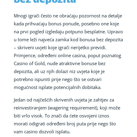
bez depozita
Mnogi igrači često ne obraćaju pozornost na detalje
kada prihvaćaju bonus ponude, posebno one koje
na prvi pogled izgledaju potpuno besplatne. Upravo
u tome leži najveća zamka kod bonusa bez depozita
– skriveni uvjeti koje igrači nerijetko previdi.
Primjerice, određeni online casina, poput poznatog
Casino of Gold, nude atraktivne bonuse bez
depozita, ali uz njih dolazi niz uvjeta koje je
potrebno ispuniti prije nego što se ostvari
mogućnost isplate potencijalnih dobitaka.
Jedan od najčešćih skrivenih uvjeta je zahtjev za
reinvestiranjem (wagering requirement), koji može
biti vrlo visok. To znači da ćete osvojeni iznos
morati odigrati određeni broj puta prije nego što
vam casino dozvoli isplatu.