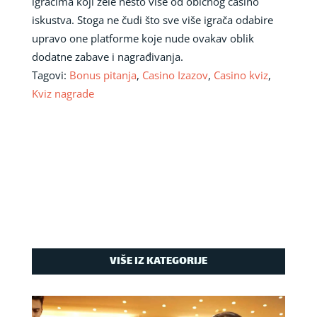
igračima koji žele nešto više od običnog casino
iskustva. Stoga ne čudi što sve više igrača odabire
upravo one platforme koje nude ovakav oblik
dodatne zabave i nagrađivanja.
Tagovi:
Bonus pitanja
,
Casino Izazov
,
Casino kviz
,
Kviz nagrade
VIŠE IZ KATEGORIJE