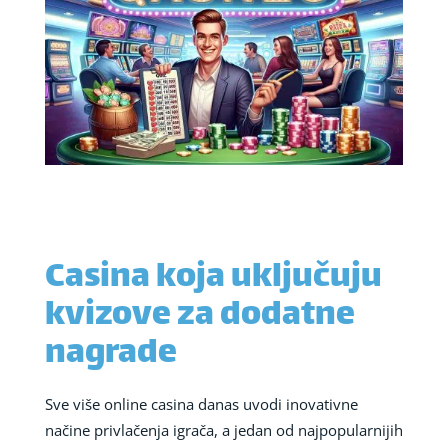
Casina koja uključuju
kvizove za dodatne
nagrade
Sve više online casina danas uvodi inovativne
načine privlačenja igrača, a jedan od najpopularnijih