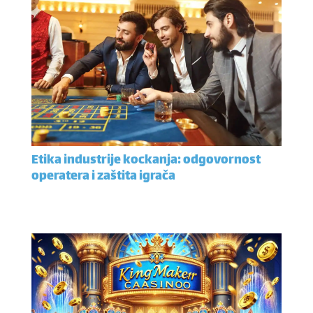
Etika industrije kockanja: odgovornost
operatera i zaštita igrača