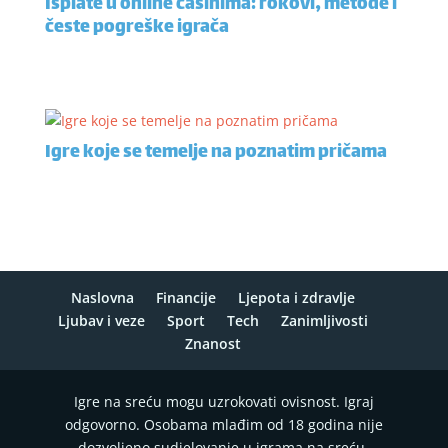
Isplate u online casinima: rokovi, metode i
česte pogreške igrača
Igre koje se temelje na poznatim pričama
Naslovna
Financije
Ljepota i zdravlje
Ljubav i veze
Sport
Tech
Zanimljivosti
Znanost
Igre na sreću mogu uzrokovati ovisnost. Igraj
odgovorno. Osobama mlađim od 18 godina nije
dozvoljeno sudjelovanje u igrama na sreću.