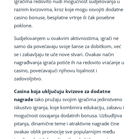
igračima redovito nudi mogućnost sudjelovanja u
raznim kvizovima, kroz koje mogu osvojiti dodatne
casino bonuse, besplatne vrtnje ili čak posebne
poklone.
Sudjelovanjem u ovakvim aktivnostima, igrači ne
samo da povećavaju svoje šanse za dobitkom, već
se i zabavljaju te uče nove stvari. Ovakav način
nagrađivanja igrača potiče ih na redovito vraćanje u
casino, povećavajući njihovu lojalnost i
zadovoljstvo.
Casina koja uključuju kvizove za dodatne
nagrade
tako pružaju svojim igračima jedinstveno
iskustvo igranja, koje kombinira edukaciju, zabavu i
mogućnost osvajanja dodatnih bonusa. Uzbudljiva
pitanja, dinamične teme i atraktivne nagrade čine
ovakav oblik promocije sve popularnijim među