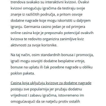
trendova svakako su interaktivni kvizovi. Ovakvi
kvizovi omogućuju igračima da testiraju svoje
znanje iz različitih područja, a pritom osvoje
dodatne nagrade koje mogu iskoristiti u daljnjem
igranju. Germania casino jedan je od primjera
online casina koje je prepoznalo potencijal ovakvih
kvizova te redovito organizira zanimljive kviz
aktivnosti za svoje korisnike.
Na taj način, osim standardnih bonusa i promocija,
igrači mogu osvojiti dodatne besplatne vrtnje,
bonuse na uplatu ili čak posebne nagrade u obliku
poklon paketa.
Casina koja uključuju kvizove za dodatne nagrade
postaju sve popularnija jer pružaju dodatnu
vrijednost i zabavu igračima, istovremeno im
omogućavajući da se natječu protiv ostalih