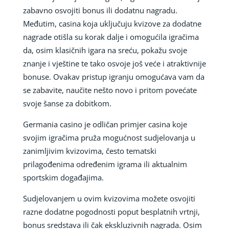
zabavno osvojiti bonus ili dodatnu nagradu.
Međutim, casina koja uključuju kvizove za dodatne
nagrade otišla su korak dalje i omogućila igračima
da, osim klasičnih igara na sreću, pokažu svoje
znanje i vještine te tako osvoje još veće i atraktivnije
bonuse. Ovakav pristup igranju omogućava vam da
se zabavite, naučite nešto novo i pritom povećate
svoje šanse za dobitkom.
Germania casino je odličan primjer casina koje
svojim igračima pruža mogućnost sudjelovanja u
zanimljivim kvizovima, često tematski
prilagođenima određenim igrama ili aktualnim
sportskim događajima.
Sudjelovanjem u ovim kvizovima možete osvojiti
razne dodatne pogodnosti poput besplatnih vrtnji,
bonus sredstava ili čak ekskluzivnih nagrada. Osim