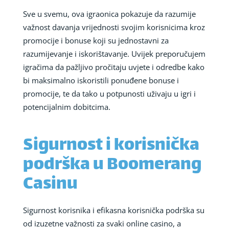
Sve u svemu, ova igraonica pokazuje da razumije
važnost davanja vrijednosti svojim korisnicima kroz
promocije i bonuse koji su jednostavni za
razumijevanje i iskorištavanje. Uvijek preporučujem
igračima da pažljivo pročitaju uvjete i odredbe kako
bi maksimalno iskoristili ponuđene bonuse i
promocije, te da tako u potpunosti uživaju u igri i
potencijalnim dobitcima.
Sigurnost i korisnička
podrška u Boomerang
Casinu
Sigurnost korisnika i efikasna korisnička podrška su
od izuzetne važnosti za svaki online casino, a