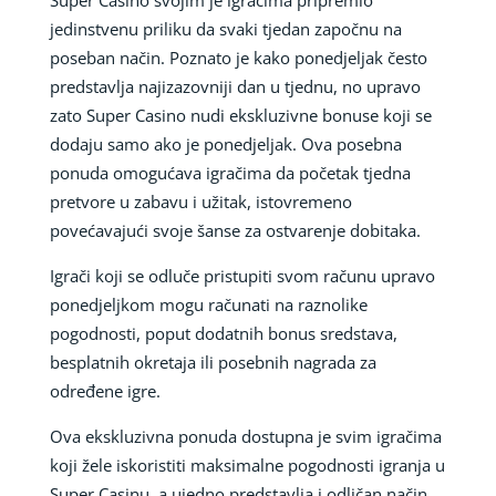
jedinstvenu priliku da svaki tjedan započnu na
poseban način. Poznato je kako ponedjeljak često
predstavlja najizazovniji dan u tjednu, no upravo
zato Super Casino nudi ekskluzivne bonuse koji se
dodaju samo ako je ponedjeljak. Ova posebna
ponuda omogućava igračima da početak tjedna
pretvore u zabavu i užitak, istovremeno
povećavajući svoje šanse za ostvarenje dobitaka.
Igrači koji se odluče pristupiti svom računu upravo
ponedjeljkom mogu računati na raznolike
pogodnosti, poput dodatnih bonus sredstava,
besplatnih okretaja ili posebnih nagrada za
određene igre.
Ova ekskluzivna ponuda dostupna je svim igračima
koji žele iskoristiti maksimalne pogodnosti igranja u
Super Casinu, a ujedno predstavlja i odličan način