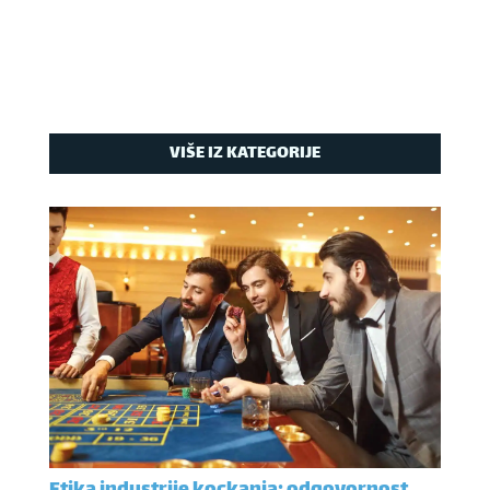
VIŠE IZ KATEGORIJE