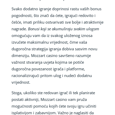
Svako dodatno igranje doprinosi rastu vaših bonus
pogodnosti, što znači da ćete, igrajući redovito i
češće, imati priliku ostvarivati sve bolje i atraktivnije
nagrade.
Bonusi koji se akumuliraju svakim ulogom
omogućuju vam da iz svakog uloženog iznosa
izvučete maksimalnu vrijednost, čime vaša
dugoročna strategija igranja dobiva sasvim novu
dimenziju. Mozzart casino savršeno razumije
važnost stvaranja uvjeta kojima se potiče
dugoročna povezanost igrača i platforme,
racionalizirajući pritom ulog i nudeći dodatnu
vrijednost.
Stoga, ukoliko ste redovan igrač ili tek planirate
postati aktivniji, Mozzart casino vam pruža
mogućnosti pomoću kojih ćete svoju igru učiniti
isplativijom i zabavnijom. Važno je naglasiti da