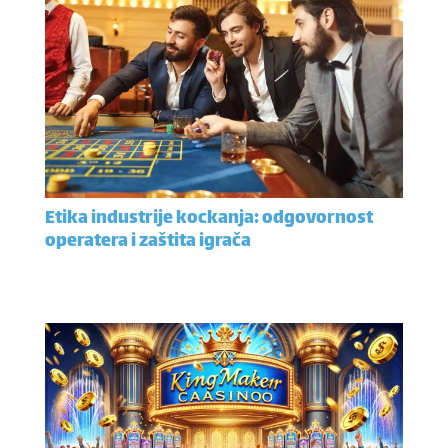
Etika industrije kockanja: odgovornost
operatera i zaštita igrača