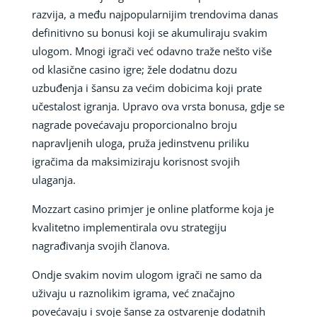
razvija, a među najpopularnijim trendovima danas
definitivno su bonusi koji se akumuliraju svakim
ulogom. Mnogi igrači već odavno traže nešto više
od klasične casino igre; žele dodatnu dozu
uzbuđenja i šansu za većim dobicima koji prate
učestalost igranja. Upravo ova vrsta bonusa, gdje se
nagrade povećavaju proporcionalno broju
napravljenih uloga, pruža jedinstvenu priliku
igračima da maksimiziraju korisnost svojih
ulaganja.
Mozzart casino primjer je online platforme koja je
kvalitetno implementirala ovu strategiju
nagrađivanja svojih članova.
Ondje svakim novim ulogom igrači ne samo da
uživaju u raznolikim igrama, već značajno
povećavaju i svoje šanse za ostvarenje dodatnih