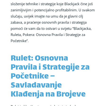
složenije tehnike i strategije koje Blackjack čine još
zanimljivijim i potencijalno profitabilnim. U svakom
slučaju, uvijek imajte na umu da je glavni cilj
zabava, a praćenje osnovnih pravila i strategija
pomoći će vam da to ostvari u svijetu “Blackjacka,
Ruleta, Pokera: Osnovna Pravila i Strategije za
Početnike”.
Rulet: Osnovna
Pravila i Strategije za
Početnike –
Savladavanje
Klađenja na Brojeve