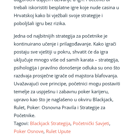
trebali iskoristiti besplatne igre koje nude casina u
Hrvatskoj kako bi vježbali svoje strategije i
poboljšali igru bez rizika.
Jedna od najbitnijih strategija za početnike je
kontinuirano učenje i prilagođavanje. Kako igrači
postaju sve vještiji u pokru, shvatit će da igra
uključuje mnogo više od samih karata – strategija,
psihologija i pravilno donošenje odluka su ono što
razdvaja prosječne igrače od majstora blafovanja.
Uvažavajući ove principe, početnici mogu postaviti
temelje za uspješnu i zabavnu poker karijeru,
upravo kao što je naglašeno u okviru Blackjack,
Rulet, Poker: Osnovna Pravila i Strategije za
Početnike.
Tagovi:
Blackjack Strategija
,
Početnički Savjeti
,
Poker Osnove
,
Rulet Upute