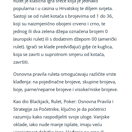
Rulet je klasična igra sreće koja je jednako
popularna i u casina u Hrvatskoj te diljem svijeta.
Sastoji se od rulet kotača s brojevima od 1 do 36,
koji su naizmjenično obojeni crveno i crno, te
jednog ili dva zelena džepa označena brojem 0
(europski rulet) ili s dodatnim džepom 00 (američki
rulet). Igrači se klade predviđajući gdje će kuglica,
koja se zavrti u suprotnom smjeru od kotača,
završiti.
Osnovna pravila ruleta omogućavaju različite vrste
klađenja: na pojedinačne brojeve, skupine brojeva,
boje, parne/neparne brojeve i visoke/niske brojeve.
Kao dio Blackjack, Rulet, Poker: Osnovna Pravila i
Strategije za Početnike, ključno je da početnici
razumiju kako raspodijeliti svoje uloge. Vanjske
oklade, iako nude manje isplate, imaju veću
vjerojatnost dobitka (npr. klađenje na crno ili