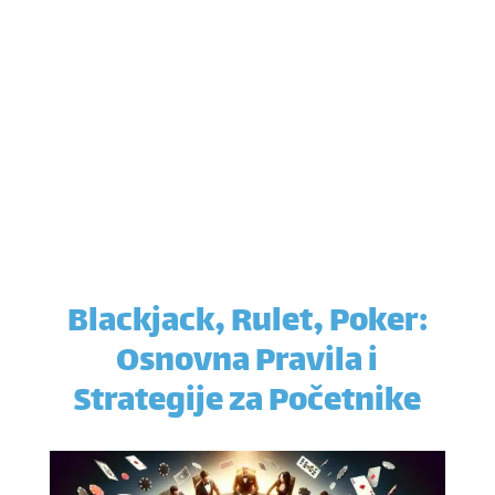
Blackjack, Rulet, Poker:
Osnovna Pravila i
Strategije za Početnike