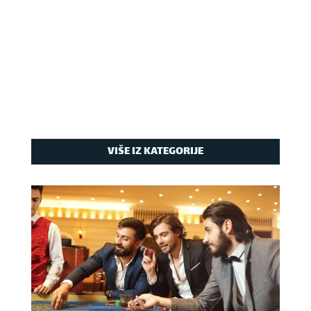
VIŠE IZ KATEGORIJE