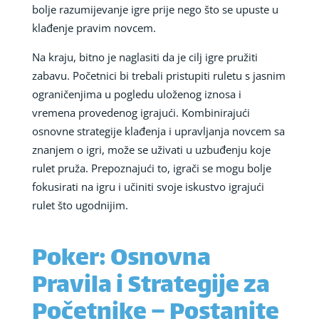
bolje razumijevanje igre prije nego što se upuste u
klađenje pravim novcem.
Na kraju, bitno je naglasiti da je cilj igre pružiti
zabavu. Početnici bi trebali pristupiti ruletu s jasnim
ograničenjima u pogledu uloženog iznosa i
vremena provedenog igrajući. Kombinirajući
osnovne strategije klađenja i upravljanja novcem sa
znanjem o igri, može se uživati u uzbuđenju koje
rulet pruža. Prepoznajući to, igrači se mogu bolje
fokusirati na igru i učiniti svoje iskustvo igrajući
rulet što ugodnijim.
Poker: Osnovna
Pravila i Strategije za
Početnike – Postanite