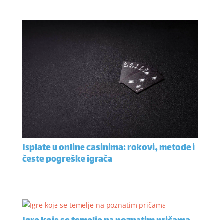
Isplate u online casinima: rokovi, metode i
česte pogreške igrača