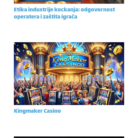
Etika industrije kockanja: odgovornost
operatera i zaštita igrača
Kingmaker Casino