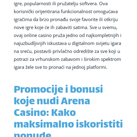
igre, popularnosti ili pružatelju softvera. Ova
korisnički orijentirana funkcionalnost omogućava
igračima da brzo pronađu svoje favorite ili otkriju
nove igre koje će ih zabaviti satima. Sve u svemu,
ovaj online casino pruža jedno od najkompletnijih i
najuzbudljivijih iskustava u digitalnom svijetu igara
na sreću, postavši privlačno odredište za sve koji u
potrazi za vrhunskom zabavom i širokim spektrom
igara žele sve to pronaći na jednoj platformi.
Promocije i bonusi
koje nudi Arena
Casino: Kako
maksimalno iskoristiti
ponude