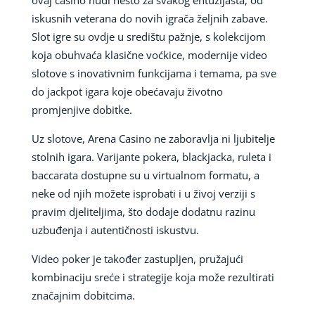
iskusnih veterana do novih igrača željnih zabave.
Slot igre su ovdje u središtu pažnje, s kolekcijom
koja obuhvaća klasične voćkice, modernije video
slotove s inovativnim funkcijama i temama, pa sve
do jackpot igara koje obećavaju životno
promjenjive dobitke.
Uz slotove, Arena Casino ne zaboravlja ni ljubitelje
stolnih igara. Varijante pokera, blackjacka, ruleta i
baccarata dostupne su u virtualnom formatu, a
neke od njih možete isprobati i u živoj verziji s
pravim djeliteljima, što dodaje dodatnu razinu
uzbuđenja i autentičnosti iskustvu.
Video poker je također zastupljen, pružajući
kombinaciju sreće i strategije koja može rezultirati
značajnim dobitcima.