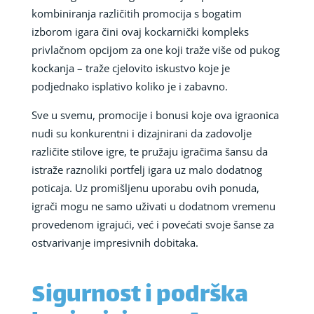
kombiniranja različitih promocija s bogatim
izborom igara čini ovaj kockarnički kompleks
privlačnom opcijom za one koji traže više od pukog
kockanja – traže cjelovito iskustvo koje je
podjednako isplativo koliko je i zabavno.
Sve u svemu, promocije i bonusi koje ova igraonica
nudi su konkurentni i dizajnirani da zadovolje
različite stilove igre, te pružaju igračima šansu da
istraže raznoliki portfelj igara uz malo dodatnog
poticaja. Uz promišljenu uporabu ovih ponuda,
igrači mogu ne samo uživati u dodatnom vremenu
provedenom igrajući, već i povećati svoje šanse za
ostvarivanje impresivnih dobitaka.
Sigurnost i podrška