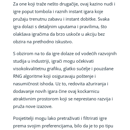
Za one koji traže nešto drugačije, ovaj kazino nudi i
igre poput tombola i raznih instant igara koje
pružaju trenutnu zabavu i instant dobitke. Svaka
igra dolazi s detaljnim uputama i pravilima, što
olakšava igračima da brzo uskoče u akciju bez
obzira na prethodno iskustvo.
S obzirom na to da igre dolaze od vodećih razvojnih
studija u industriji, igrači mogu očekivati
visokokvalitetnu grafiku, glatko sučelje i pouzdane
RNG algoritme koji osiguravaju poštenje i
nasumičnost ishoda. Uz to, redovita ažuriranja i
dodavanje novih igara čine ovaj kockarnicu
atraktivnim prostorom koji se neprestano razvija i
pruža nove izazove.
Posjetitelji mogu lako pretraživati i filtrirati igre
prema svojim preferencijama, bilo da je to po tipu