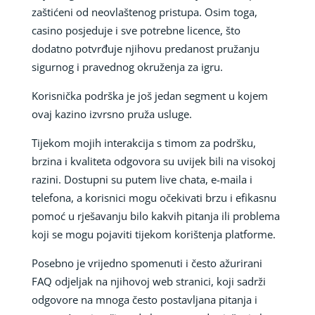
zaštićeni od neovlaštenog pristupa. Osim toga,
casino posjeduje i sve potrebne licence, što
dodatno potvrđuje njihovu predanost pružanju
sigurnog i pravednog okruženja za igru.
Korisnička podrška je još jedan segment u kojem
ovaj kazino izvrsno pruža usluge.
Tijekom mojih interakcija s timom za podršku,
brzina i kvaliteta odgovora su uvijek bili na visokoj
razini. Dostupni su putem live chata, e-maila i
telefona, a korisnici mogu očekivati brzu i efikasnu
pomoć u rješavanju bilo kakvih pitanja ili problema
koji se mogu pojaviti tijekom korištenja platforme.
Posebno je vrijedno spomenuti i često ažurirani
FAQ odjeljak na njihovoj web stranici, koji sadrži
odgovore na mnoga često postavljana pitanja i