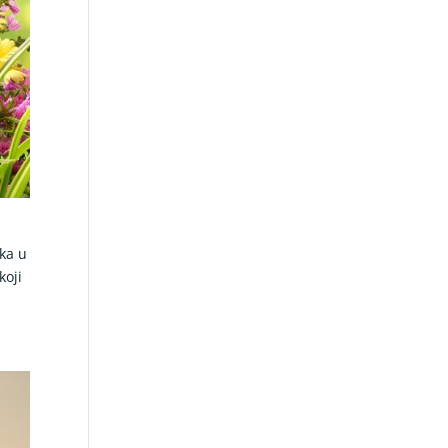
ika u
koji